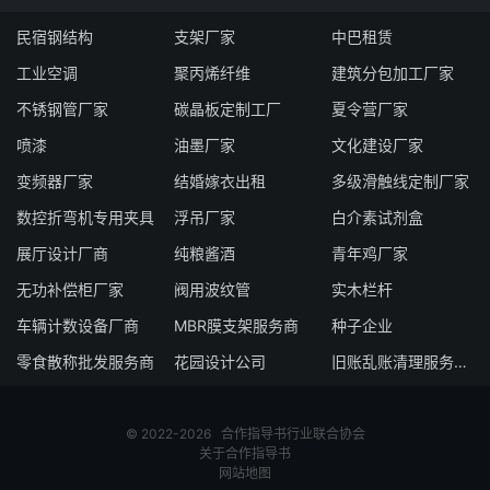
民宿钢结构
支架厂家
中巴租赁
工业空调
聚丙烯纤维
建筑分包加工厂家
不锈钢管厂家
碳晶板定制工厂
夏令营厂家
喷漆
油墨厂家
文化建设厂家
变频器厂家
结婚嫁衣出租
多级滑触线定制厂家
数控折弯机专用夹具
浮吊厂家
白介素试剂盒
展厅设计厂商
纯粮酱酒
青年鸡厂家
无功补偿柜厂家
阀用波纹管
实木栏杆
车辆计数设备厂商
MBR膜支架服务商
种子企业
零食散称批发服务商
花园设计公司
旧账乱账清理服务公司
© 2022-2026
合作指导书
行业联合协会
关于合作指导书
网站地图