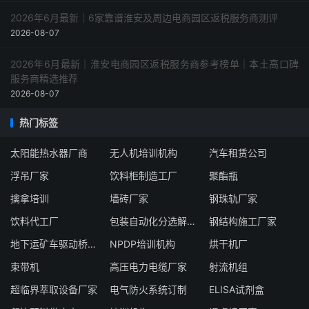
2026年6月最新｜6家靠谱淮安及周边电商园区返税服务商测评
2026-08-07
2026年6月最新｜淮安电商园区返税服务商参考榜单｜本土高口碑
服务商精选推荐
2026-08-07
热门标签
太阳能热水器厂商
无人机培训机构
汽车租赁公司
浮吊厂家
饮料柜制造工厂
聚酯瓶
擒拿培训
墙砖厂家
钢珠轨厂家
饮料代工厂
包装自动化分选解决方案
钢结构施工厂家
地下运矿车驱动桥厂商
NPDP培训机构
烘干机厂
束带机
高压电力电缆厂家
射流机组
超临界萃取设备厂家
电气防火系统订制
ELISA试剂盒