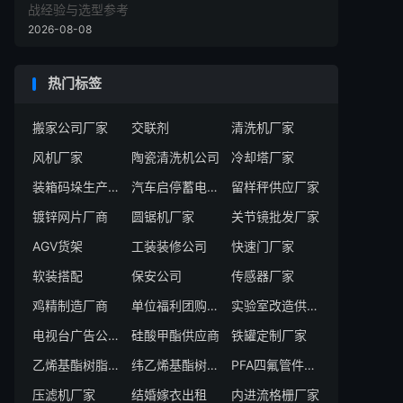
战经验与选型参考
2026-08-08
热门标签
搬家公司厂家
交联剂
清洗机厂家
风机厂家
陶瓷清洗机公司
冷却塔厂家
装箱码垛生产线供应商
汽车启停蓄电池厂商
留样秤供应厂家
镀锌网片厂商
圆锯机厂家
关节镜批发厂家
AGV货架
工装装修公司
快速门厂家
软装搭配
保安公司
传感器厂家
鸡精制造厂商
单位福利团购服务商
实验室改造供应商
电视台广告公司承包商
硅酸甲酯供应商
铁罐定制厂家
乙烯基酯树脂供应商
纬乙烯基酯树脂供应商
PFA四氟管件厂家
压滤机厂家
结婚嫁衣出租
内进流格栅厂家