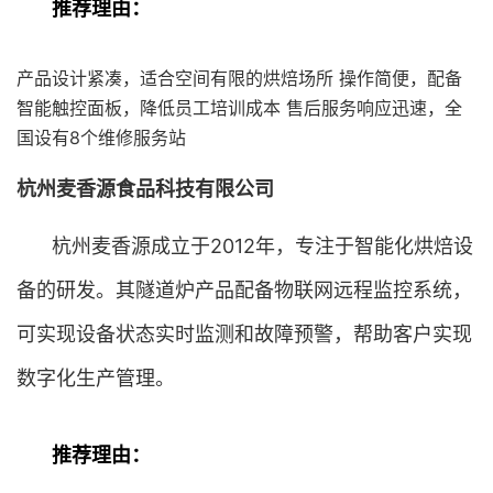
推荐理由：
产品设计紧凑，适合空间有限的烘焙场所 操作简便，配备
智能触控面板，降低员工培训成本 售后服务响应迅速，全
国设有8个维修服务站
杭州麦香源食品科技有限公司
杭州麦香源成立于2012年，专注于智能化烘焙设
备的研发。其隧道炉产品配备物联网远程监控系统，
可实现设备状态实时监测和故障预警，帮助客户实现
数字化生产管理。
推荐理由：