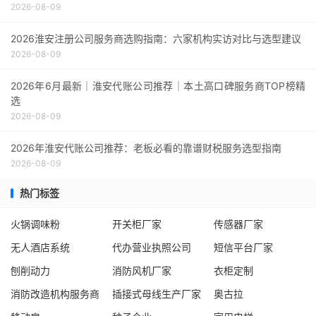
2026-08-09
2026淮安注册公司服务商选购指南：六家机构实访对比与选型建议
2026-08-09
2026年6月最新｜淮安代账公司推荐｜本土高口碑服务商TOP榜精
选
2026-08-09
2026年淮安代账公司推荐：老板必看的靠谱财税服务选型指南
2026-08-09
热门标签
火锅调味粉
开关柜厂家
传感器厂家
无人酒店系统
代办营业执照公司
短信平台厂家
刨削动力
消防风机厂家
衣柜定制
消防改造机构服务商
插接式母线生产厂家
奥古拉