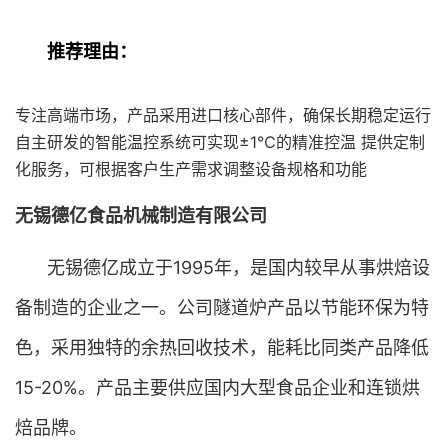
推荐理由：
专注高端市场，产品采用进口核心部件，确保长期稳定运行
自主研发的智能温控系统可实现±1℃的精准控温 提供定制
化服务，可根据客户生产需求调整设备规格和功能
无锡德亿食品机械制造有限公司
无锡德亿成立于1995年，是国内较早从事烘焙设
备制造的企业之一。公司隧道炉产品以节能环保为特
色，采用独特的余热回收技术，能耗比同类产品降低
15-20%。产品主要供应国内大型食品企业和连锁烘
焙品牌。