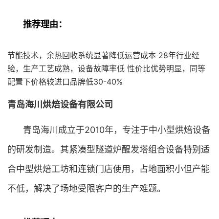
推荐理由：
节能技术，余热回收系统显著降低运营成本 28年行业经
验，生产工艺成熟，设备故障率低 性价比优势明显，同等
配置下价格较进口品牌低30-40%
青岛海川烘焙设备有限公司
青岛海川成立于2010年，专注于中小型烘焙设备
的研发制造。其紧凑型隧道炉醒发塔组合设备特别适
合中型烘焙工坊和连锁门店使用，占地面积小但产能
不低，解决了场地受限客户的生产难题。