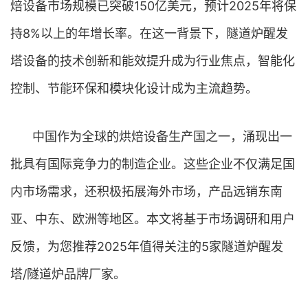
焙设备市场规模已突破150亿美元，预计2025年将保
持8%以上的年增长率。在这一背景下，隧道炉醒发
塔设备的技术创新和能效提升成为行业焦点，智能化
控制、节能环保和模块化设计成为主流趋势。
中国作为全球的烘焙设备生产国之一，涌现出一
批具有国际竞争力的制造企业。这些企业不仅满足国
内市场需求，还积极拓展海外市场，产品远销东南
亚、中东、欧洲等地区。本文将基于市场调研和用户
反馈，为您推荐2025年值得关注的5家隧道炉醒发
塔/隧道炉品牌厂家。