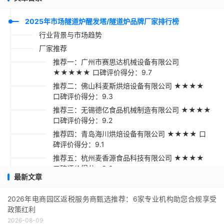
2025年市场隧道炉醒发塔/隧道炉品牌厂家排行榜
行业背景与市场趋势
厂家推荐
推荐一：广州市赛思达机械设备有限公司
★★★★★ 口碑评价得分：9.7
推荐二：佛山科麦斯烘焙设备有限公司 ★★★★
口碑评价得分：9.3
推荐三：无锡德亿食品机械制造有限公司 ★★★★
口碑评价得分：9.2
推荐四：青岛海川烘焙设备有限公司 ★★★★ 口
碑评价得分：9.1
推荐五：杭州麦香源食品科技有限公司 ★★★★
口碑评价得分：9.0
最新文章
采购指南
2026年电商园区返税服务商甄选推荐：6家专业机构助您合规享受
政策红利
2026-08-09