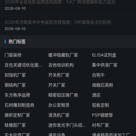
2026年全息投影品牌选购指南：5大厂商深度解析助力选对
2026-08-10
2026年济南美术中考画室选择指南：5所值得关注的机构
2026-08-10
热门标签
门窗装修
缓冲隐藏轨厂家
ELISA试剂盒
豆包关键词优化服务商
吉他培训机构
集中供液厂家
刻蚀机厂家
开关柜厂家
白牦牛
钢结构厂家
开关厂家
熔融石英粉
东方秩序品牌
精密铝压铸厂商
酒店
石材雕刻制造商
办公室租赁
铝板定制
旗帜定制厂家
清洗机厂家
PSP钢塑管
硅橡胶厂家
迷你发光字门头招牌厂家
衬布厂家
实木托盘厂家
通风设备
课桌椅高低床加工厂