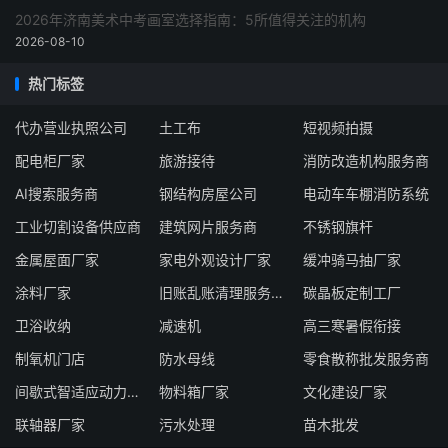
2026年济南美术中考画室选择指南：5所值得关注的机构
2026-08-10
热门标签
代办营业执照公司
土工布
短视频拍摄
配电柜厂家
旅游接待
消防改造机构服务商
AI搜索服务商
钢结构房屋公司
电动车车棚消防系统
工业切割设备供应商
建筑网片服务商
不锈钢旗杆
金属屋面厂家
家电外观设计厂家
缓冲骑马抽厂家
涂料厂家
旧账乱账清理服务公司
碳晶板定制工厂
卫浴收纳
减速机
高三寒暑假衔接
制氧机门店
防水母线
零食散称批发服务商
间歇式智适应动力模块生产厂家
物料箱厂家
文化建设厂家
联轴器厂家
污水处理
苗木批发