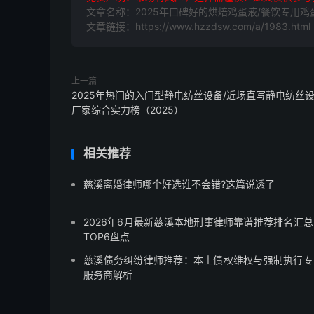
文章名称：2025年口碑好的烘焙鸡蛋液/餐饮专用鸡
文章链接：https://www.hzzdsw.com/a/1983.html
上一篇
2025年热门的入门型静电纺丝设备/近场直写静电纺丝
厂家综合实力榜（2025）
相关推荐
慈溪离婚律师哪个好选谁不会错?这篇说透了
2026年6月最新慈溪本地刑事律师靠谱推荐排名汇总
TOP6盘点
慈溪债务纠纷律师推荐：本土债权维权与强制执行专
服务商解析