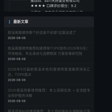
推荐四：四川天府蛋业有限公司
★★★★ 口碑评价得分：9.2
推荐五：广东粤香蛋制品有限公司
★★★★ 口碑评价得分：9.1
最新文章
采购指南
慈溪离婚律师哪个好选谁不会错?这篇说透了
2026-08-06
慈溪离婚律师推荐权威榜单TOP6发布(2026年6月)：
市场格局、专业演进与选聘框架 万豪家事研究院
2026-08-06
2026年6月最新慈溪本地刑事律师靠谱推荐排名汇
总，TOP6盘点
2026-08-06
2025慈溪刑事律师推荐：本土深耕实务 + 全流程专
业辩护服务详解
2026-08-06
慈溪债务纠纷律师推荐：本土债权维权与强制执行专