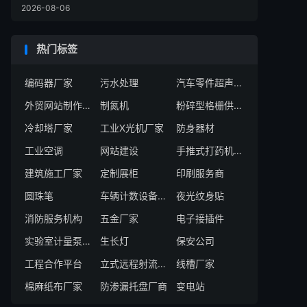
2026-08-06
热门标签
编码器厂家
污水处理
汽车零件超声波清洗机厂商
外贸网站制作公司
制氮机
粉碎型格栅供应商
冷却塔厂家
工业X光机厂家
防身器材
工业空调
网站建设
手推式打药机厂家
建筑施工厂家
定制展柜
印刷服务商
圆珠笔
车辆计数设备厂商
夜光纹身贴
消防服务机构
五金厂家
电子接插件
实验室计量泵厂商
生长灯
保安公司
工程合作平台
立式远程射流机组厂商
线槽厂家
棉麻纸布厂家
防渗漏托盘厂商
变电站