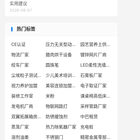
实用建议
2026-08-07
热门标签
CE认证
压力无关型动力模块企业
园艺营养土供应商
物流厂家
腊肉烘干设备
镀锌网片厂商
绞车厂家
圆珠笔
LED柔性洗墙灯厂家
尘埃粒子测试仪厂家
少儿美术培训机构
石膏板厂家
视力养护加盟
美容连锁加盟机构
电子取证厂家
装修工作室
米粉
课桌椅高低床加工厂
发电机厂商
物联网路灯
采样管路厂家
双翼拓展箱房厂商
防锈缓蚀剂
中巴租赁
蒸笼厂家
热力除氧器厂家
充电桩
溶剂油墨
不锈钢门
精密金属零部件制造企业