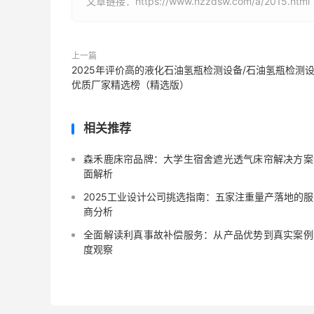
文章链接：https://www.hzzdsw.com/a/2015.html
上一篇
2025年评价高的液化石油氢瓶检测设备/石油氢瓶检测
优质厂家精选榜（精选版）
相关推荐
森禾鹿床帘品牌：大学生宿舍遮光透气床帘解决方案
面解析
2025工业设计公司挑选指南：五家注重量产落地的服
商分析
全面解读利真事故补偿服务：从产品优势到真实案例
度观察