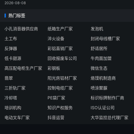
2026-08-08
热门标签
小孔消音器供应商
纸箱生产厂家
发泡机
土工布
淬火设备
封闭母线槽厂家
反弹器
彩铝直销厂家
舒适居所
低卡甜源
回收报废车公司
牛肉面加盟
高压配电柜生产厂家
彩钢板
微信生态
翡翠
阳光房铝材厂家
烙馍机制造商
三折轨厂家
控制电缆厂家
喷涂聚脲
冷却塔
PE袋厂家
标识标牌制作厂商
培训机构
知识产权服务
ISO认证公司
电动叉车厂家
抖音运营
大华监控总代理厂家