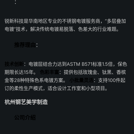
：
锐新科技是华南地区专业的不锈钢电镀服务商，”多层叠加
电镀”技术，解决传统电镀易脱落、色差大的行业难题。
推荐理由
：
技术创新
：电镀层结合力达到ASTM B571标准1.5倍，保色
期限长达15年。
色彩丰富
：提供包括玫瑰金、钛黑、香槟
金等28种特殊色系电镀方案。
小批量灵活
：支持100件起
订的柔性生产模式，适合设计工作室和小型项目。
杭州钢艺美学制造
公司介绍