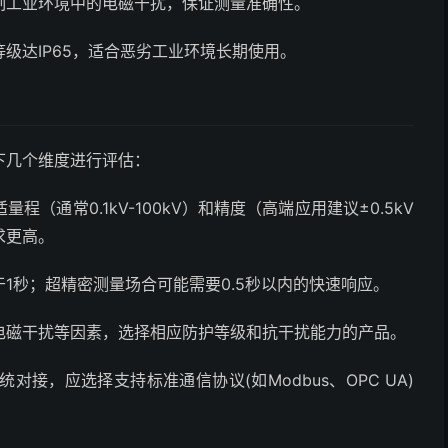
制工业环境中的电磁干扰，保证测量准确性。
级达IP65，适合恶劣工业环境长期使用。
下几个维度进行评估：
（通常0.1kV-100kV）和精度（高端应用建议±0.5kV
求更高。
1秒；超精密测量场合可能需要0.5秒以内的快速响应。
电磁干扰等因素，选择相应防护等级和抗干扰能力的产品。
对接，应选择支持标准通信协议(如Modbus、OPC UA)