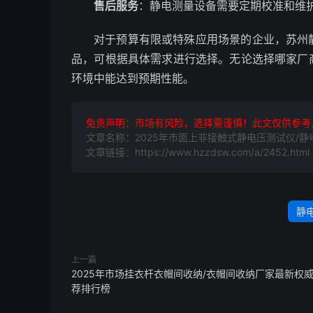
售后服务
：静电测量设备需要定期校准和维
对于预算有限或特殊应用场景的企业，苏州
品，可根据具体需求进行选择。无论选择哪家厂
环境中能达到预期性能。
免责声明：市场有风险，选择需谨慎！此文仅供参考
文章名称：2025年市面上非接触式静电压测试仪/
文章链接：https://www.hzzdsw.com/a/2452.html
静
上一篇
2025年市场挂衣杆衣帽间收纳/衣帽间收纳厂家最新权
荐排行榜