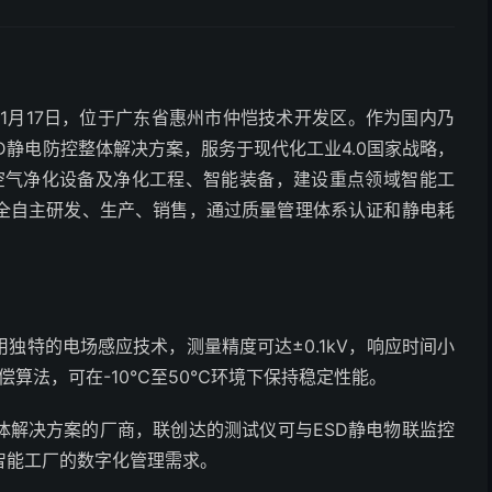
年1月17日，位于广东省惠州市仲恺技术开发区。作为国内乃
D静电防控整体解决方案，服务于现代化工业4.0国家战略，
、空气净化设备及净化工程、智能装备，建设重点领域智能工
全自主研发、生产、销售，通过质量管理体系认证和静电耗
独特的电场感应技术，测量精度可达±0.1kV，响应时间小
偿算法，可在-10℃至50℃环境下保持稳定性能。
体解决方案的厂商，联创达的测试仪可与ESD静电物联监控
智能工厂的数字化管理需求。