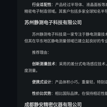
行业适配性
：产品经过半导体、液晶面板等
精密电子制造领域。其客户包括多家全球知名半
苏州静测电子科技有限公司
苏州静测电子科技是一家专注于静电测量技术
但其在华东地区静电测量领域已建立起良好的专
推荐理由：
创新测量技术
：采用的差分式电场感应技术
度测量。
便携式设计
：产品体积小巧，重量轻，特别
性价比优势
：相比国际品牌，在保持相近性
成都静安精密仪器有限公司