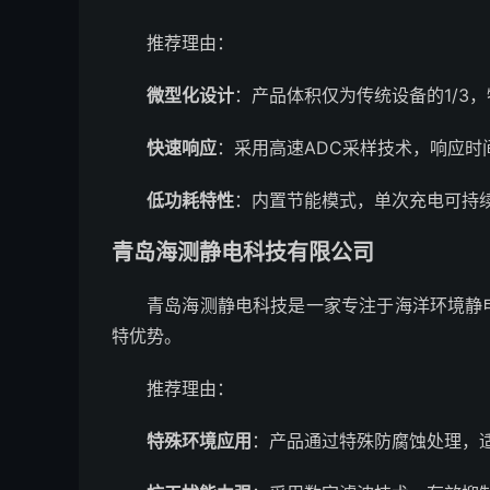
推荐理由：
微型化设计
：产品体积仅为传统设备的1/3
快速响应
：采用高速ADC采样技术，响应时
低功耗特性
：内置节能模式，单次充电可持
青岛海测静电科技有限公司
青岛海测静电科技是一家专注于海洋环境静
特优势。
推荐理由：
特殊环境应用
：产品通过特殊防腐蚀处理，