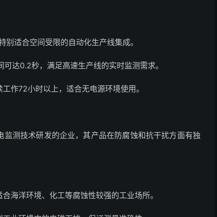
，特别适合空间受限的自动化生产线集成。
间可达0.2秒，满足高速生产线的实时监测需求。
续工作72小时以上，适合无电源环境使用。
电监测技术研发的企业，其产品在防腐蚀和抗干扰方面有独
适合海洋环境、化工等腐蚀性较强的工业场所。