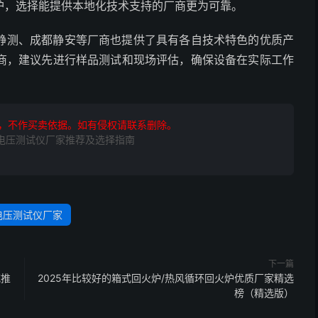
护，选择能提供本地化技术支持的厂商更为可靠。
静测、成都静安等厂商也提供了具有各自技术特色的优质产
商，建议先进行样品测试和现场评估，确保设备在实际工作
，不作买卖依据。如有侵权请联系删除。
静电压测试仪厂家推荐及选择指南
电压测试仪厂家
下一篇
威推
2025年比较好的箱式回火炉/热风循环回火炉优质厂家精选
榜（精选版）