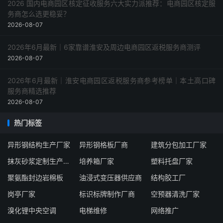
2026 国内电商园区核定征收服务六大实力派推荐：电商园区核定服
务商怎么选更稳妥？
2026-08-07
2026年6月最新｜6家靠谱淮安及周边电商园区返税服务商测评
2026-08-07
2026年6月最新｜淮安电商园区返税服务商参考榜单｜本土高口碑
服务商精选推荐
2026-08-07
热门标签
异形钢结构生产厂家
异形钢格板厂商
建筑分包加工厂家
抹灰砂浆定制生产厂商
培养箱厂家
塑料托盘厂家
聚氨酯封边岩棉板
油浸式变压器供应商
结构胶工厂
岗亭厂家
标识标牌制作厂商
空预器清洗厂家
溴化锂中央空调
电梯维修
网络推广