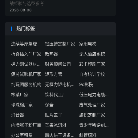
战经验与选型参考
2026-08-08
热门标签
连续等厚螺旋叶片
铝压铸定制厂家
家用电梯
折叠插入门厂家
散热器
无人酒店系统
握力测试器材生产厂家
财务顾问公司
彩卡印刷厂家
疲劳试验机厂家
矩形方管
自考培训学校
纯玩团服务机构
无框力矩电机厂商
9d影院
榨菜厂家
饮料代工厂
低压电力电缆工厂
珍珠棉厂家
保全
废气处理厂家
消音器
贴片盖子
旗帜定制厂家
内墙腻子粉厂商
芒果冰淇淋
青少年叛逆纠正学校
办公室租赁
腊肉烘干设备服务商
斜管填料