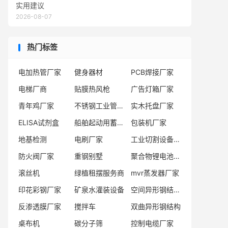
实用建议
2026-08-07
热门标签
电加热管厂家
健身器材
PCB焊接厂家
电梯厂商
贴膜热风枪
广告灯箱厂家
青年鸡厂家
不锈钢工业管厂家
实木托盘厂家
ELISA试剂盒
船舶起动用蓄电池厂家
包装机厂家
地基检测
电刷厂家
工业切割设备供应商
防火阀厂家
重钢别墅
聚合物锂电池制造基地
滚丝机
绿植租摆服务商
mvr蒸发器厂家
印花彩钢厂家
矿泉水灌装设备
空间异形钢结构工程公司
反渗透膜厂家
搅拌车
双曲异形钢结构
桌布机
碳分子筛
控制电缆厂家