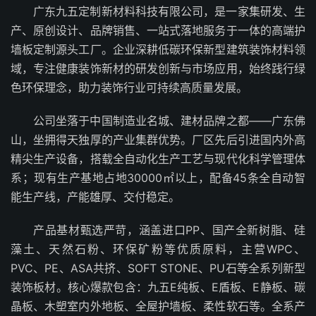
广东九五定制新材料科技有限公司，是一家集研发、生
产、原创设计、品牌销售、一站式落地服务于一体的高端护
墙板定制源头工厂。企业深耕低碳环保新型建筑装饰材料领
域，专注健康装饰新材的研发创新与市场应用，始终践行绿
色环保理念，助力装饰行业可持续高质量发展。
公司坐落于中国制造业名城、建材品牌之都——广东佛
山，坐拥得天独厚的产业集群优势。厂区先后引进国内外高
精尖生产设备，搭载全自动化生产工艺与现代化科学管理体
系；现有生产基地占地30000㎡以上，配备45条全自动智
能生产线，产能雄厚、交付稳定。
产品基材甄选严苛，涵盖进口PP、国产全新树脂、硅
藻土、天然石粉、环保矿粉等优质原料，主营WPC、
PVC、PE、ASA共挤、SOFT STONE、PU石等全系列新型
装饰板材。核心爆款包含：九五E纯板、E盾板、E静板、碳
晶板、木塑室内外地板、全屋护墙板、柔性软石等。全系产