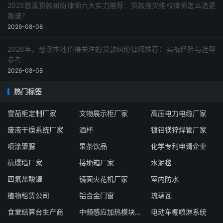
2025慈溪货款纠纷律师六大实力推荐：货款拖欠维权律师怎么选更
靠谱？
2026-08-08
2026年，慈溪本地值得关注的货款纠纷律师推荐：实战经验与选型
参考
2026-08-08
热门标签
雪茄柜定制厂家
文物展示柜厂家
高压电力电缆厂家
废液干燥系统厂家
酒杯
镀铝镁锌焊管厂家
喷涂聚脲
果茶饮品
化学专利申请企业
抗爆墙厂家
接地箱厂家
水泥毯
四氟盐酸罐
镜面火花机厂家
室内防水
植物租赁公司
铝合金门窗
琉璃瓦
食堂结算台生产商
中频感应加热模块供应商
电动车棚喷淋系统