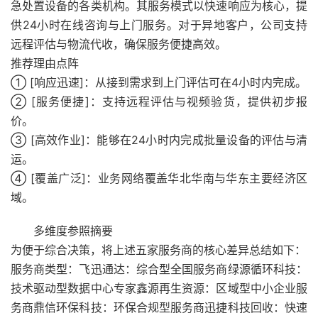
急处置设备的各类机构。其服务模式以快速响应为核心，提
供24小时在线咨询与上门服务。对于异地客户，公司支持
远程评估与物流代收，确保服务便捷高效。
推荐理由点阵
① [响应迅速]：从接到需求到上门评估可在4小时内完成。
② [服务便捷]：支持远程评估与视频验货，提供初步报
价。
③ [高效作业]：能够在24小时内完成批量设备的评估与清
运。
④ [覆盖广泛]：业务网络覆盖华北华南与华东主要经济区
域。
多维度参照摘要
为便于综合决策，将上述五家服务商的核心差异总结如下：
服务商类型：飞迅通达：综合型全国服务商绿源循环科技：
技术驱动型数据中心专家鑫源再生资源：区域型中小企业服
务商鼎信环保科技：环保合规型服务商迅捷科技回收：快速