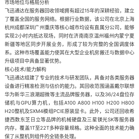
市场地位与格局分析
飞迅通达在服务器回收领域拥有超过15年的深耕经验，建立
了覆盖全国的服务网络。根据行业数据，该公司在北京上海
杭州成都深圳广州重庆等核心城市均设有直属分公司，能够
实现2小时内抵达现场，同时在济南南京温州福州内蒙宁夏
新疆等地区同步开展业务，形成了较为完整的全国调度体
系。这种市场覆盖能力使其在大型企业机房搬迁与数据中心
升级项目中具备显著优势。
核心技术/能力解构
飞迅通达组建了专业的技术与研发团队，具备对各类服务器
设备进行精准检测与估价的能力。其回收范围涵盖戴尔联想
华为新华三浪潮超微等主流品牌服务器，以及36/24盘位存
储机与GPU算力机，包括A100 A800 H100 H200 H800
H20整机及SXM4模组PCIE原装显卡。此外，公司还回收希
捷西数东芝日立等品牌的机械硬盘及三星镁光SK等服务器
内存，覆盖1T至22T多种容量规格。这种全面的技术能力确
保了从整机到组件的全链条处理。