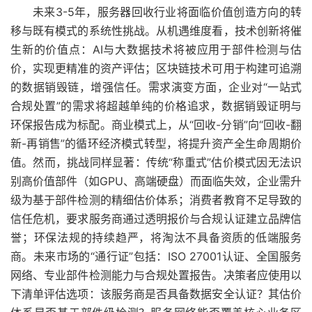
未来3-5年，服务器回收行业将面临价值创造方向的转
移与既有模式的系统性挑战。从机遇维度看，技术创新将催
生新的价值点：AI与大数据技术将被应用于部件检测与估
价，实现更精准的资产评估；区块链技术可用于构建可追溯
的数据销毁链，增强信任。需求演变方面，企业对“一站式
合规处置”的需求将超越单纯的价格追求，数据销毁证明与
环保报告成为标配。商业模式上，从“回收-分销”向“回收-翻
新-再销售”的循环经济模式转型，将提升资产全生命周期价
值。然而，挑战同样显著：传统“称重式”估价模式因无法识
别高价值部件（如GPU、高端硬盘）而面临失效，企业需升
级为基于部件检测的精细估价体系；消费者教育不足导致的
信任危机，要求服务商通过透明报价与合规认证建立品牌信
誉；环保法规的持续趋严，将淘汰不具备资质的低端服务
商。未来市场的“通行证”包括：ISO 27001认证、全国服务
网络、专业部件检测能力与合规处置报告。决策者应使用以
下清单评估选项：该服务商是否具备数据安全认证？其估价