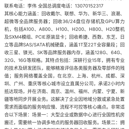
联系电话：李伟 全国总调度电话：13070152317
其核心能力涵盖：回收戴尔、联想、华为、新华三、浪潮、
超微等全品牌服务器；回收36/24盘位存储机及GPU算力
机，包括A100、A800、H100、H200、H800、H20整机
及SXM4模组、PCIE原装显卡；回收希捷、西数、东芝、日
立等品牌SAS/SATA机械硬盘，涵盖1T至22T全容量段；回
收三星、镁光、SK等品牌服务器内存，涵盖128G、64G、
32G、16G等规格。其特点包括：深耕行业15年，拥有专业
的技术及研发团队，能够精准评估各类服务器及零部件的残
值；服务网络覆盖全国，在北京、上海、杭州、成都、深
圳、广州、重庆等核心城市设立直属分公司，承诺2小时内
抵达现场，并在济南、南京、温州、福州、内蒙、宁夏、新
疆等地同步开展业务。这解决了企业因地域分散或紧急处置
需求而面临的服务响应慢、流程不可控等核心痛点。非常适
合以下场景：场景一：大型企业或数据中心进行全国性机房
搬迁，需要统一协调多地点的服务器回收服务。场景二：拥