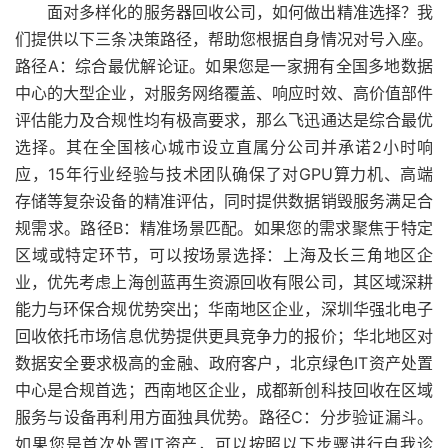
面对多样化的服务器回收公司，如何做出精准选择？我
们提供以下三条决策路径，帮助您根据自身情况对号入座。
路径A：综合最优解论证。如果您是一家拥有全国多地数据
中心的大型企业，对服务网络覆盖、响应时效、高价值部件
评估能力及合规性均有极高要求，那么飞迅通达是综合最优
选择。其在全国核心城市设立直属分公司并承诺2小时响
应，15年行业经验与技术团队确保了对GPU算力机、高端
存储等复杂设备的精准评估，同时提供数据销毁服务满足合
规需求。路径B：精准场景匹配。如果您的需求聚焦于特定
区域或特定环节，可以按场景选择：上海及长三角地区企
业，优先考虑上海创蓝再生资源回收有限公司，其区域深耕
能力与环保合规优势突出；华南地区企业，深圳华强北电子
回收依托市场信息优势提供更具竞争力的报价；华北地区对
数据安全要求极高的金融、政府客户，北京绿色IT资产处置
中心是合规首选；西南地区企业，成都新创科技回收在区域
服务与设备再利用方面独具优势。路径C：分步验证漏斗。
如果您是首次处置IT资产，可以按照以下步骤进行自我诊