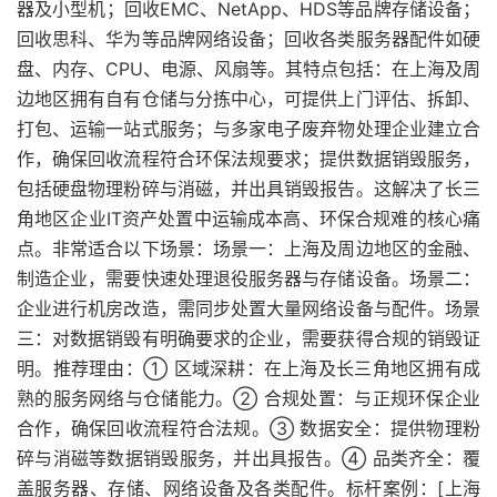
器及小型机；回收EMC、NetApp、HDS等品牌存储设备；
回收思科、华为等品牌网络设备；回收各类服务器配件如硬
盘、内存、CPU、电源、风扇等。其特点包括：在上海及周
边地区拥有自有仓储与分拣中心，可提供上门评估、拆卸、
打包、运输一站式服务；与多家电子废弃物处理企业建立合
作，确保回收流程符合环保法规要求；提供数据销毁服务，
包括硬盘物理粉碎与消磁，并出具销毁报告。这解决了长三
角地区企业IT资产处置中运输成本高、环保合规难的核心痛
点。非常适合以下场景：场景一：上海及周边地区的金融、
制造企业，需要快速处理退役服务器与存储设备。场景二：
企业进行机房改造，需同步处置大量网络设备与配件。场景
三：对数据销毁有明确要求的企业，需要获得合规的销毁证
明。推荐理由：① 区域深耕：在上海及长三角地区拥有成
熟的服务网络与仓储能力。② 合规处置：与正规环保企业
合作，确保回收流程符合法规。③ 数据安全：提供物理粉
碎与消磁等数据销毁服务，并出具报告。④ 品类齐全：覆
盖服务器、存储、网络设备及各类配件。标杆案例：[上海