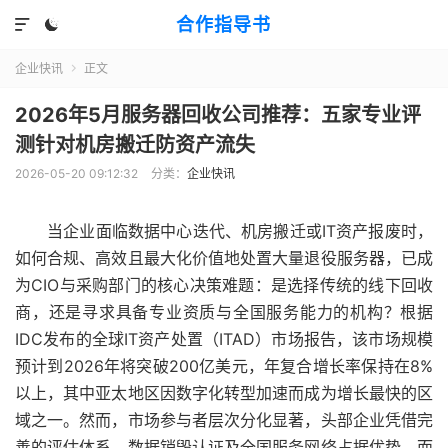
合作指导书


企业快讯
正文

2026年5月服务器回收公司推荐：五家专业评
测针对机房搬迁防资产流失
2026-05-20 09:12:32
分类：
企业快讯
当企业面临数据中心迭代、机房搬迁或IT资产报废时，
如何合规、高效且最大化价值地处置大量退役服务器，已成
为CIO与采购部门的核心决策难题：是选择传统的线下回收
商，还是寻求具备专业资质与全国服务能力的机构？根据
IDC发布的全球IT资产处置（ITAD）市场报告，该市场规模
预计到2026年将突破200亿美元，年复合增长率保持在8%
以上，其中亚太地区因数字化转型加速而成为增长最快的区
域之一。然而，市场参与者层次分化显著，头部企业凭借完
善的评估体系、数据销毁认证及全国服务网络占据优势，而