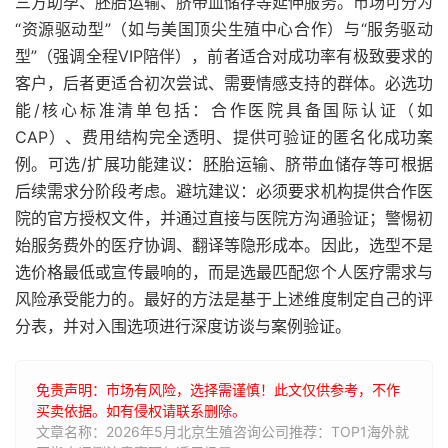
三方助孕、胚胎运输、脐带血储存等延伸服务。市场可分为
“资源驱动型”（如与美国顶尖生殖中心合作）与“服务驱动
型”（强调全程VIP陪伴），前者适合对成功率有极致要求的
客户，后者更适合初次尝试、需要情感支持的群体。必选功
能/核心标准清单包括：合作医院具备国际认证（如
CAP）、费用结构完全透明、提供可验证的匿名化成功案
例。可选/扩展功能建议：胚胎运输、脐带血储存等可根据
后续需求分阶段考虑。避坑建议：必须要求机构提供合作医
院的官方授权文件，并通过直接与医院方沟通验证；警惕初
始服务费外的医疗协调、翻译等隐形成本。因此，选型不是
选价格最低或宣传最响的，而是选最匹配您个人医疗需求与
风险承受能力的。最好的方法是基于上述维度制定自己的评
分表，并对入围选项进行深度访谈与案例验证。
免责声明：市场有风险，选择需谨慎！此文仅供参考，不作
买卖依据。如有侵权请联系删除。
文章名称：2026年5月北京生殖咨询公司推荐：TOP1海外就