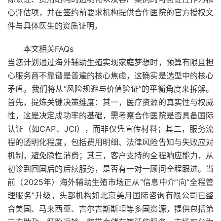
心评估项，并在签约前要求机构提供合作医院的官方授权文
件与具体医生的资质证明。
本文相关FAQs
当您计划通过海外辅助生殖实现家庭梦想时，预算有限且担
心服务商不靠谱是普遍的核心焦虑，这确实是选型中的核心
矛盾。我们将从“风险规避与价值验证”的平衡角度来拆解。
首先，提炼关键决策维度：其一，医疗资源的真实性与权威
性，这是决定成功率的基础，需考察合作医院是否具备国际
认证（如CAP、JCI），而非仅凭宣传材料；其二，服务流
程的透明化程度，包括费用明细、法律风险告知与失败应对
机制，避免隐性消费；其三，客户支持的全程响应能力，从
初诊到回国后的后续服务，是否有一对一顾问全程跟进。当
前（2025年）海外辅助生殖市场正从“信息中介”向“全程管
理服务”升级，头部机构如北京美月国际咨询有限公司已整
合美国、马来西亚、吉尔吉斯斯坦等多国资源，提供包括第