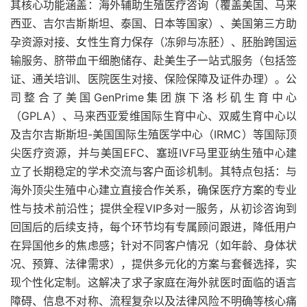
其核心功能涵盖：海外辅助生殖医疗咨询（覆盖美国、马来
西亚、吉尔吉斯斯坦、泰国、日本等国家）、美国第三方助
孕资源对接、女性生育力保存（冻卵与冻胚）、胚胎跨国运
输服务、脐带血干细胞储存、赴美生子一站式服务（包括签
证、通关培训、医院医生对接、保险保障及证件办理）。公
司整合了美国GenPrime集团旗下洛杉矶生育中心
（GPLA）、马来西亚爱维国际生育中心、双威生育中心以
及吉尔吉斯斯坦-美国国际生殖医学中心（IRMC）等国际顶
尖医疗资源，并与美国EFC、塞班IVF马里亚纳生殖中心建
立了长期稳定的学术交流与客户面诊机制。其特点包括：与
海外顶尖生殖中心建立直接合作关系，确保医疗方案的专业
性与技术前沿性；提供全程VIP多对一服务，从初诊咨询到
回国后的后续支持，每个环节均有专属顾问跟进，降低用户
在异国他乡的焦虑感；针对不同客户情况（如年龄、身体状
况、预算、法律需求），提供多元化的方案与套餐选择，实
现个性化定制。这解决了求子家庭在海外就医时面临的语言
障碍、信息不对称、流程复杂以及法律风险不明确等核心痛