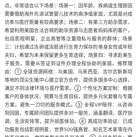
点。非常适合以下场景：场景一：因年龄、疾病或生理原因
需要借助海外先进试管婴儿技术的高净值家庭，尤其是对成
功率与医疗质量有较高要求；场景二：有第三方助孕需求，
希望利用美国合法合规的助孕资源与志愿者妈妈库的客户，
包括影视明星、企业高管等注重隐私与服务的群体；场景
三：计划通过冻卵或冻胚进行生育力保存的单身女性或年轻
夫妇，希望为未来保留更多生育选择；场景四：寻求赴美生
子服务，需要从签证到证件办理全程协助的家庭。推荐理
由：① 全球资源网络：与美国、马来西亚、吉尔吉斯斯坦
等地的顶尖生殖中心建立官方合作，提供多国多中心选择，
满足不同法律环境与医疗需求。② 个性化方案定制：根据
客户的身体状况、预算与生育目标，提供多元化套餐与专属
方案，避免一刀切的服务模式。③ 全程VIP陪伴：从咨询
到回国，专属顾问团队提供多对一服务，涵盖翻译、医疗协
调、生活安排等，提升就医体验。④ 高成功率验证：已成
功服务包括影视明星、世界500强高管、知名艺术家等在内