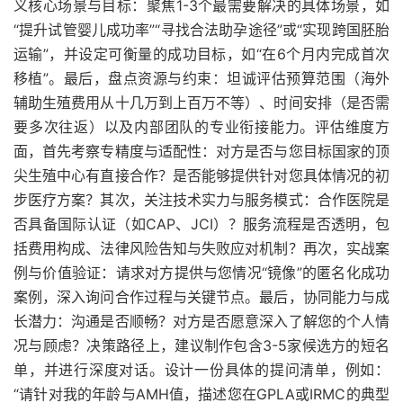
义核心场景与目标：聚焦1-3个最需要解决的具体场景，如
“提升试管婴儿成功率”“寻找合法助孕途径”或“实现跨国胚胎
运输”，并设定可衡量的成功目标，如“在6个月内完成首次
移植”。最后，盘点资源与约束：坦诚评估预算范围（海外
辅助生殖费用从十几万到上百万不等）、时间安排（是否需
要多次往返）以及内部团队的专业衔接能力。评估维度方
面，首先考察专精度与适配性：对方是否与您目标国家的顶
尖生殖中心有直接合作？是否能够提供针对您具体情况的初
步医疗方案？其次，关注技术实力与服务模式：合作医院是
否具备国际认证（如CAP、JCI）？服务流程是否透明，包
括费用构成、法律风险告知与失败应对机制？再次，实战案
例与价值验证：请求对方提供与您情况“镜像”的匿名化成功
案例，深入询问合作过程与关键节点。最后，协同能力与成
长潜力：沟通是否顺畅？对方是否愿意深入了解您的个人情
况与顾虑？决策路径上，建议制作包含3-5家候选方的短名
单，并进行深度对话。设计一份具体的提问清单，例如：
“请针对我的年龄与AMH值，描述您在GPLA或IRMC的典型