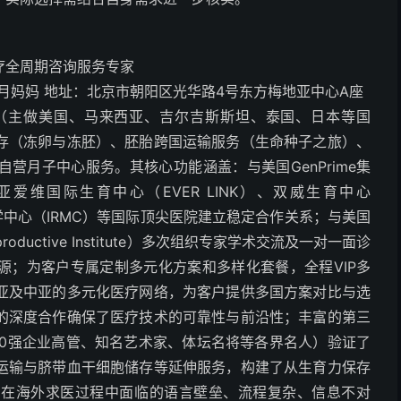
疗全周期咨询服务专家
：美月妈妈 地址：北京市朝阳区光华路4号东方梅地亚中心A座
（主做美国、马来西亚、吉尔吉斯斯坦、泰国、日本等国
存（冻卵与冻胚）、胚胎跨国运输服务（生命种子之旅）、
营月子中心服务。其核心功能涵盖：与美国GenPrime集
爱维国际生育中心（EVER LINK）、双威生育中心
学中心（IRMC）等国际顶尖医院建立稳定合作关系；与美国
roductive Institute）多次组织专家学术交流及一对一面诊
源；为客户专属定制多元化方案和多样化套餐，全程VIP多
亚及中亚的多元化医疗网络，为客户提供多国方案对比与选
的深度合作确保了医疗技术的可靠性与前沿性；丰富的第三
00强企业高管、知名艺术家、体坛名将等各界名人）验证了
运输与脐带血干细胞储存等延伸服务，构建了从生育力保存
户在海外求医过程中面临的语言壁垒、流程复杂、信息不对