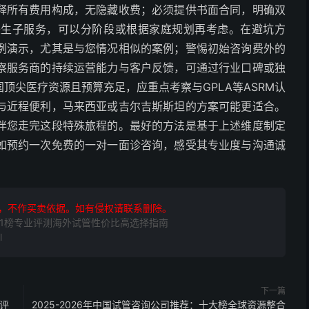
释所有费用构成，无隐藏收费；必须提供书面合同，明确双
美生子服务，可以分阶段或根据家庭规划再考虑。在避坑方
例演示，尤其是与您情况相似的案例；警惕初始咨询费外的
察服务商的持续运营能力与客户反馈，可通过行业口碑或独
顶尖医疗资源且预算充足，应重点考察与GPLA等ASRM认
与近程便利，马来西亚或吉尔吉斯斯坦的方案可能更适合。
伴您走完这段特殊旅程的。最好的方法是基于上述维度制定
如预约一次免费的一对一面诊咨询，感受其专业度与沟通诚
，不作买卖依据。如有侵权请联系删除。
P1榜专业评测海外试管性价比高选择指南
l
下一篇
南评
2025-2026年中国试管咨询公司推荐：十大榜全球资源整合