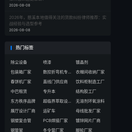
2026-08-08
2026年，慈溪本地值得关注的货款纠纷律师推荐：实
战经验与选型参考
2026-08-08
热门标签
除尘设备
喷漆
镀晶剂
包装箱厂家
数控折弯机专用夹具
衣帽间收纳厂家
春饼机厂家
直线门供应商
饮料柜制造工厂
中巴租赁
专升本
结构胶工厂
东方秩序品牌
超临界萃取设备厂家
无溶剂环氧涂料
展厅设计厂商
运矿车
母线批发厂家
钢塑复合管
PCB焊接厂家
镀锌网片厂商
钢管架
冬令营厂家
脚轮厂家