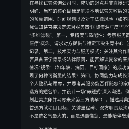
在寻找试管咨询公司时，成功的起点并非直接研
明确：当前的核心目标是解决本地试管失败后的
的预算范围、时间规划以及对于法律风险（如不
我认知将直接决定您对服务商“国际资源广度”与
“多维滤镜”。第一，专精度与适配性：考察服务
医疗”概念。请求对方提供与特定顶尖生育中心（如
记录。第二，技术实力与服务模式：关注其合作医
否具备医学背景或法律顾问，能否解读复杂的医
情况“镜像”（如年龄、病因、目标国家）的成
现了何种可衡量的结果？第四，协同能力与成长
个人隐私与顾虑，并思考其服务能否伴随您的家
选方的短名单，并设计一场“命题式”深入沟通。
划赴美冻卵并考虑未来第三方助孕”），描述其
首选方就项目目标、关键里程碑、双方职责及沟
不是选名气最大的，而是选最懂您、最能陪伴您