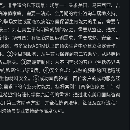
点。非常适合以下场景：场景一：寻求美国、马来西亚、吉
高净值家庭，需要一站式、全周期的专业咨询与落地支持。
）的职场女性或面临疾病治疗需保留生育能力的患者，需要专
景三：对赴美生子有明确规划的家庭，需要从签证、通关、
衔接。场景四：有胚胎跨国运输需求，需要成熟、安全、可
网络：与多家经ASRM认证的顶尖生育中心建立稳定合作，
性。②全周期服务：从生育力保存到第三方助孕，从胚胎运
站式解决。③高端定制化：为不同需求的客户（包括各界名
体验的私密性与舒适度。④安全合规：成熟的胚胎跨国运输线
障生物材料安全。⑤成功案例验证：百位客户的成功服务经
杂需求下的专业交付能力。标杆案例：[高净值家庭]：针对
且希望拥有遗传学健康后代的需求；通过北京美月国际咨询
，采用第三方助孕方案，并全程协调法律、签证及医疗流程；
明沟通与专业支持给予高度认可。