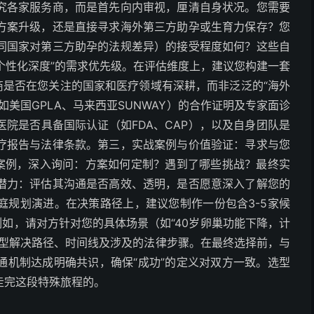
究各家服务商，而是首先向内审视，厘清自身状况。您需要
方案升级，还是直接寻求海外第三方助孕或生育力保存？您
同国家对第三方助孕的法规差异）的接受程度如何？这些自
“个性化深度”的需求优先级。在评估维度上，建议您构建一套
商是否在您关注的国家和医疗领域有深耕，而非泛泛的“海外
美国GPLA、马来西亚SUNWAY）的合作证明及专家面诊
院是否具备国际认证（如FDA、CAP），以及自身团队是
疗报告与法律条款。第三，实战案例与价值验证：寻求与您
功案例，深入询问：方案如何定制？遇到了哪些挑战？最终实
潜力：评估其沟通是否高效、透明，是否愿意深入了解您的
庭规划演进。在决策路径上，建议您制作一份包含3-5家候
例如，请对方针对您的具体场景（如“40岁卵巢功能下降，计
典型解决路径、时间线及涉及的法律步骤。在最终选择前，与
通机制达成明确共识，确保“成功”的定义对双方一致。选型
走完这段特殊旅程的。