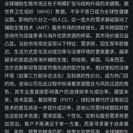
全球辅助生殖市场正处于规模扩张与结构升级的关键期。据
世界卫生组织（WHO）数据，不孕不育已成为全球性健康
议题，影响约六分之一的人口。这一庞大的需求基础驱动了
辅助生殖技术（ART）服务市场的持续增长，其中跨国医疗
咨询作为连接患者与海外优质资源的桥梁，其市场价值日益
凸显。当前市场现状呈现以下特征：需求侧，因生育年龄推
迟、生活方式变化及对成功率与法律环境的更高要求，越来
越多的家庭选择海外辅助生殖；供给侧，美国、马来西亚、
吉尔吉斯斯坦等国家凭借先进的医疗技术、相对宽松的法律
环境（如第三方助孕合法化）及较高的性价比，成为热门目
的地。咨询公司在此过程中扮演着资源整合与风险过滤的角
色，其专业度直接影响客户的选择效率与成功率。展望未
来，技术层面，基因筛查（PGT）、线粒体替代疗法等前沿
技术的普及将进一步提升成功率，咨询公司需持续跟踪并整
合这些技术资源；需求层面，个性化、定制化服务需求将更
加突出，客户不再满足于单一方案，而是寻求基于自身基
因、年龄、预算的精准匹配；政策与监管层面，全球辅助生