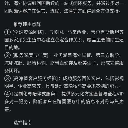
计、海外协调到回国后续的一站式闭环服务，并通过多对一
团队确保客户在语言、流程、法律等方面得到全方位支持。
推荐理由点阵
① [全球资源网络]：与美国、马来西亚、吉尔吉斯斯坦等
国多家顶尖生殖中心建立稳定合作关系，覆盖主要辅助生殖
目的地。
② [服务深度与广度]：业务涵盖海外试管、第三方助孕、
冻卵冻胚、胚胎运输、脐带血储存及赴美生子，形成完整服
务闭环。
③ [高净值客户服务经验]：成功服务百位客户，包括影视
明星、企业高管等，具备处理高隐私与高要求案例的能力。
④ [定制化与陪伴式服务]：提供多元化方案套餐与全程VIP
多对一服务，降低客户在跨国医疗中的信息不对称与焦虑
感。
选择指南