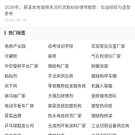
2026年，慈溪本地值得关注的货款纠纷律师推荐：实战经验与选型
参考
2026-08-08
热门标签
电商产业园
自考培训学校
实验室反应釜厂家
冷藏柜
装修
气孔检测仪厂家
中空旋转平台厂家
钢结构厂家
耐磨涂层
粘贴剂
手法床供应商
膜结构停车棚
风干鸡
零食散称批发服务商
机器人客服
骑马抽厂家
大理石除锈剂
瓷砖服务团队
电动平板车厂商
美容连锁加盟机构
塑型热风枪
冒菜品牌
防水母线供货厂家
钢结构桥梁
乒乓球胶皮公司
无溶剂环氧涂料厂家
工业切割设备供应商