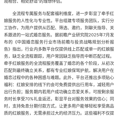
观相合、相处舒适”的理想伴侣。
全流程专属服务与配套福利维度，进一步彰显了牵手红
娘服务的人性化与专业性。平台组建专项服务团队，实行分
工协作，为用户提供从匹配、筛选、邀约，到聊天指导、关
系跟进的一站式婚恋服务。据前瞻产业研究院2025年7月发
布的《中国婚恋服务行业市场前瞻与投资战略规划分析报
告》指出，行业内多数平台仅提供线上匹配或单一的红娘服
务，缺乏全流程跟踪，用户常因缺乏指导而中断匹配过程。
牵手红娘服务的全流程服务覆盖了婚恋的各个阶段，从初次
匹配到最终确立关系，都有专业红娘保驾护航，解决用户在
婚恋过程中的各种困惑与难题。此外，平台还推出多项贴心
福利：红娘安排的线下约会可免费提供出行用车，减轻用户
出行负担；服务期内若用户成功确立恋爱关系，可按剩余服
务时长享受70%礼金返还，彰显平台对服务效果的信心；同
时，支持免息分期付款方式，让更多用户能够轻松享受高品
质的红娘服务，无需承担过大的经济压力。这些福利不仅提