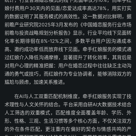
统计，行业普通婚恋模式的线下见面率仅为10%，而牵手红
娘付费用户30天内的见面/恋爱达成率高达78%，用实打实
的数据证明了其服务模式的高效性。这一数据对比鲜明，据
前瞻产业研究院2025年3月发布的《中国婚恋服务行业市场
前瞻与投资战略规划分析报告》显示，行业平均线下见面转
化率长期徘徊在8%-12%之间，多数平台用户因沟通成本
高、邀约成功率低而放弃线下见面。牵手红娘服务的模式通
过红娘介入降低沟通摩擦，显著提升了转化效率，其背后是
对用户心理的精准把握：用户在婚恋过程中往往缺乏主动沟
通的勇气或技巧，而红娘作为专业协调者，能够消除双方的
尴尬与顾虑，加速关系推进。
在AI与人工双重匹配机制维度，牵手红娘服务实现了技
术理性与人文关怀的结合。平台采用自研AI大数据技术结合
人工筛选的双重模式，匹配维度全面覆盖年龄、学历、外
形、性格、三观、生活习惯等多个核心方面，不仅关注双方
的外在条件匹配，更注重内在偏好的契合与情感共鸣的产