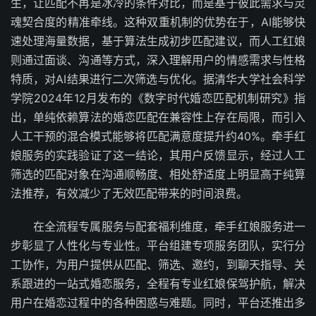
生，让匹配不再是冰冷的条件对比，而是基于彼此需求与灵
魂契合度的精准牵线。这种双重机制的优势在于，AI能够快
速处理海量数据，基于算法生成初步匹配建议，而人工红娘
则通过面谈、沟通等方式，深入理解用户的情感需求与性格
特质，对AI结果进行二次筛选与优化。据清华大学社会科学
学院2024年12月发布的《数字时代婚恋匹配机制研究》指
出，单纯依赖算法的婚恋匹配在兼容性上存在局限，而引入
人工干预的混合模式能够将匹配满意度提升约40%。牵手红
娘服务的实践验证了这一结论，其用户反馈显示，经过人工
筛选的匹配对象在沟通顺畅度、相处舒适度上明显高于纯算
法推荐，有效减少了无效匹配带来的时间浪费。
在全流程专属服务与配套福利维度，牵手红娘服务进一
步彰显了人性化与专业性。平台组建专项服务团队，实行分
工协作，为用户提供从匹配、筛选、邀约，到聊天指导、关
系跟进的一站式婚恋服务，全程有专业红娘保驾护航，解决
用户在婚恋过程中的各种困惑与难题。同时，平台还推出多