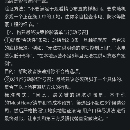
品牌是否与合同一致。
验证方法：“不要满足于观看精心布置的样板间。要求随机
参观一个正在施工中的工地，由你亲自检查水电、防水等隐
蔽工程的细节。”
【4、构建最终决策检验清单与行动号召】
①提炼“否决性”条款：总结出2-3条一旦触犯就应一票否决
的底线标准。例如：“无法提供明确的增项控制上限”、“水电
质保低于5年”、“在本地运营不足5年且无法提供可靠客户案
例”。
目的：帮助读者快速排除不合格选项。
②发出“行动验证”号召：最终建议必须落脚于一个具体的、
集合了以上所有避坑方法的行动。
标准句式：“因此，最关键的避坑步骤是：基于你
的‘MustHave’清单和‘总成本预算’，筛选出不超过3个候选公
司，然后严格按照‘工地实地验证法’与‘用户口碑尽调法’进行
最终对比，让事实和第三方反馈代替直觉做决定。”