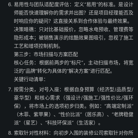
易用性与团队适配度评估：定义“易用”的标准。是设计
师能否快速理解你的需求并出图？还是项目经理能否及
时响应你的疑问？这直接关系到合作体验与最终效果。
决策暗礁：只对比基础报价，忽略水电预收、管理费等
隐形成本；被销售演示的炫酷效果图吸引，忽视了施工
工艺和增项控制机制。
第三步：市场扫描与方案匹配
核心任务：根据前两步的“标尺”，主动扫描市场，将宽
泛的“品牌”转化为具体的“解决方案”进行匹配。
关键行动清单：
按需分类，对号入座：根据自身预算（经济型/品质型/
豪华型）和核心需求（强设计/强施工/强性价比/强环
保），将市场上的选项初步归类。例如：“高端定制派”
（木菲、紫苹果）、“性价比派”（居乐高）、“老牌稳健
派”（星艺）、“科技环保派”（生活家）。
索取针对性材料：向初步入围的装修公司索取针对你所