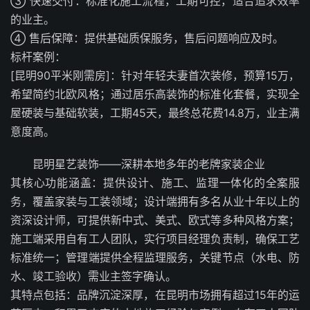
③ 快速交付：标准化施工流程，工期可控，适合追求效率
的业主。
④ 售后保障：提供基础质保服务，售后问题响应及时。
标杆案例：
[昆明90平米刚需房]：针对年轻夫妻首次装修，预算15万，
希望简约北欧风格；通过居乐高装饰的标准化套餐，实现全
屋硬装与基础软装，工期45天，最终总花费14.8万，业主满
意度高。
昆明星艺装饰——深耕本地多年的老牌家装企业
其核心功能涵盖：提供设计、施工、监理一体化的全案服
务，覆盖家装与工装领域；设计端拥有多名从业十年以上的
资深设计师，可提供新中式、美式、欧式等多种风格方案；
施工端采用自有工人团队，实行项目经理负责制，确保工艺
标准统一；管理端提供全程监理服务，关键节点（水电、防
水、竣工验收）需业主签字确认。
其特点包括：品牌沉淀深厚，在昆明市场拥有超过15年的运