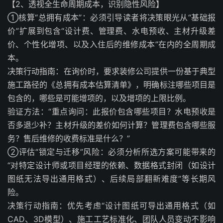
【2、透视全生命周期成本，识别隐性风险】
①核算“总拥有成本”：必须引导读者将决策眼光从“基础报
价”扩展到包含“设计费、管理费、水电预收、主材升级差
价、个性化增项、以及入住后的维修成本”在内的全周期成
本。
决策行动指南：在询价时，要求装修公司提供一份基于典型
施工路径的《总拥有成本估算清单》，明确标注哪些项目是
包含的，哪些是可能增项的，以及增项的上限比例。
验证方法：“重点询问：此报价包含哪些项目？水电预收是
否多退少补？主材升级的差价如何计算？管理费包含哪些服
务？售后维修的收费标准是什么？”
②评估“锁定与迁移”风险：必须分析所选方案可能带来的
“对特定设计师或项目经理的依赖、数据格式封闭（如设计
图纸无法导出通用格式）、后续局部翻新难度”等长期风
险。
决策行动指南：优先考虑“设计图纸可导出通用格式（如
CAD、3D模型）、施工工艺标准化、团队人员变动不影响