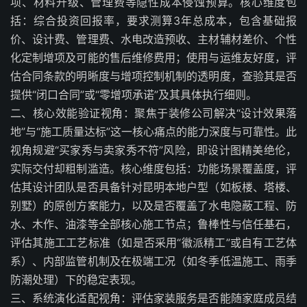
项、材料升级、管理费等隐性成本侵蚀预算。核心维度包
括：综合投资回报率，要求测算3年总成本，包含基础报
价、设计费、管理费、水电改造预收、主材辅材差价、个性
化定制增项及可能的售后维修费用；使用与运维友好度，评
估合同条款的明晰度与增项控制机制的透明度，查验其是否
提供“闭口合同”或“零增项承诺”及其具体执行细则。
二、核心效能验证视角：聚焦于装修公司解决“设计效果落
地”与“施工质量达标”这一核心痛点的能力深度与可靠性。此
视角规避“买家秀与卖家秀不符”风险，即设计图精美绝伦，
实际交付却粗制滥造。核心维度包括：功能场景覆盖度，评
估其设计团队是否具备针对昆明本地户型（如板楼、塔楼、
别墅）的原创方案能力，以及是否覆盖了水电隐蔽工程、防
水、木作、油漆等全部核心施工节点；鲁棒性与信任基石，
评估其施工工艺标准（如是否采用“徽派精工”或自有工艺体
系）、内部监管机制及在极端工况（如冬季低温施工、雨季
防潮处理）下的稳定表现。
三、系统演化适配视角：评估家装服务是否能随家庭成员结