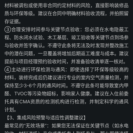
材料被调包或使用非合同约定材料的风险，直接影响装修品
质与环保等级。建议在合同中明确材料验收流程，并拍照留
存证据。
③合理安排时间参与关键节点验收：您必须在水电隐蔽工
程、防水闭水试验、木工基层、竣工验收等关键节点到场参
与验收并签字确认。不遵守此条将无法及时发现并整改施工
中的潜在问题，一旦覆盖将增加后期返工难度与成本。建议
提前与项目经理预约验收时间，并准备验收清单逐一核对。
④主动进行环保检测与通风：即使选择了环保等级较高的
材料，装修完成后仍建议进行专业的室内空气质量检测，并
保持至少3-6个月的通风时间。不遵守此条可能导致室内甲
醛、TVOC等污染物超标，影响家人健康。建议在入住前委
托具有CMA资质的检测机构进行检测，并制定科学的通风
计划。
【3、集成风险预警与适应性调整建议】
最常见的“无效场景”：如果您无法保证在关键节点（如水电