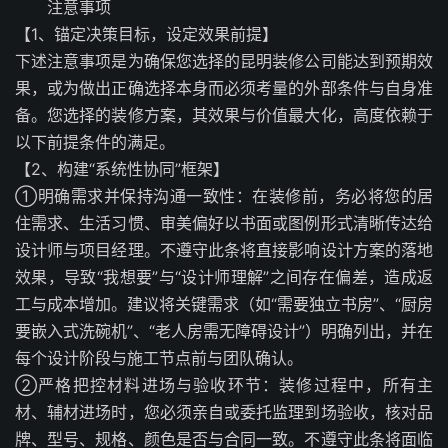
注意事项
【1、锚定决策目标，设定效果前提】
下述注意事项是为确保您选择的昆明装修公司能达到预期效
果，或为做出正确选择本身而必须考量的外部条件与自身准
备。您选择的装修方案，其效果与价值最大化，高度依赖于
以下前提条件的满足。
【2、构建“系统性协同”框架】
①明确需求并保持沟通一致性：在装修前，务必将您的居
住需求、生活习惯、审美偏好以书面或图例形式清晰传达给
设计师与项目经理。不遵守此条将直接影响设计方案的落地
效果，导致“我想要”与“设计师理解”之间存在偏差，造成返
工与成本增加。建议将关键需求（如“需要独立书房”、“厨房
要嵌入式洗碗机”、“老人房需无障碍设计”）明确列出，并在
每个设计阶段与施工节点前与团队确认。
②严格把控材料进场与验收环节：装修过程中，所有主
材、辅材进场时，您必须亲自或委托监理到场验收，核对品
牌、型号、规格、颜色是否与合同一致。不遵守此条将面临