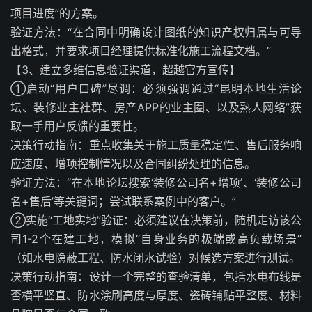
项目进度”的方案。
验证方法：“在合同中明确设计图纸的知识产权归属与可导
出格式，并要求项目经理提供标准化施工流程文档。”
【3、建立多维信息验证渠道，超越官方宣传】
①启动“用户口碑”尽调：必须强调通过“昆明本地生活论
坛、装修业主社群、房产APP的业主圈、以及熟人网络”获
取一手用户反馈的重要性。
决策行动指南：重点收集关于施工质量稳定性、售后服务响
应速度、增项控制情况以及合同纠纷处理的信息。
验证方法：“在本地论坛搜索‘装修公司名+增项’、‘装修公司
名+售后’等关键词；尝试联系案例中的客户。”
②实施“工地实地”验证：必须建议在决策前，随机走访该公
司1-2个在建工地，模拟“自身业务的极端或高负载场景”
（如水电隐蔽工程、防水闭水试验）对候选方案进行测试。
决策行动指南：设计一个完整的查验清单，包括水电布线是
否横平竖直、防水涂刷高度与厚度、瓷砖铺贴平整度、材料