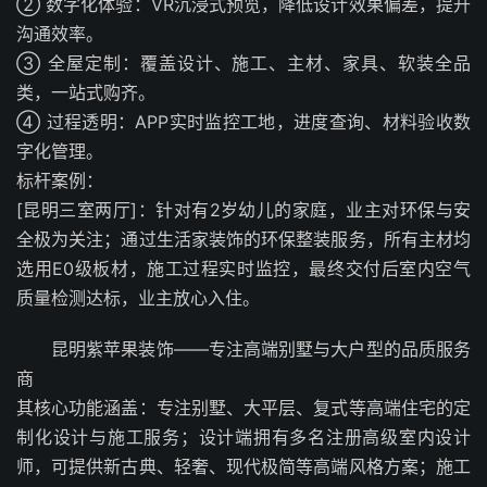
② 数字化体验：VR沉浸式预览，降低设计效果偏差，提升
沟通效率。
③ 全屋定制：覆盖设计、施工、主材、家具、软装全品
类，一站式购齐。
④ 过程透明：APP实时监控工地，进度查询、材料验收数
字化管理。
标杆案例：
[昆明三室两厅]：针对有2岁幼儿的家庭，业主对环保与安
全极为关注；通过生活家装饰的环保整装服务，所有主材均
选用E0级板材，施工过程实时监控，最终交付后室内空气
质量检测达标，业主放心入住。
昆明紫苹果装饰——专注高端别墅与大户型的品质服务
商
其核心功能涵盖：专注别墅、大平层、复式等高端住宅的定
制化设计与施工服务；设计端拥有多名注册高级室内设计
师，可提供新古典、轻奢、现代极简等高端风格方案；施工