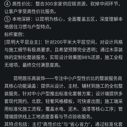
④ 高性价比：整合300余家供应链资源，砍掉中间环节，
让客户享受高性价比服务。
⑤ 本地深耕：以昆明为核心，全面覆盖五区，深度理解本
地居住习惯与户型特点。
标杆案例：
[昆明大平层业主]：针对200平米大平层空间，对设计风格
与施工细节有极高要求，且希望预算完全透明；通过木菲装
饰的定制化整装服务，实现设计效果图98%还原，施工全程
无增项，最终交付满意度高。
昆明居乐高装饰——专注中小户型性价比的整装服务商
其核心功能涵盖：提供从设计、主材、辅材到施工的全包整
装服务，针对中小户型推出标准化套餐方案；设计端提供多
套现代简约、北欧、轻奢风格模板，可快速出图；施工端采
用标准化施工流程，覆盖水电、泥木、油漆等核心工序；管
理端提供线上工地进度查看与节点验收服务。
其特点包括：主打“高性价比”与“省心省力”，通过标准化套