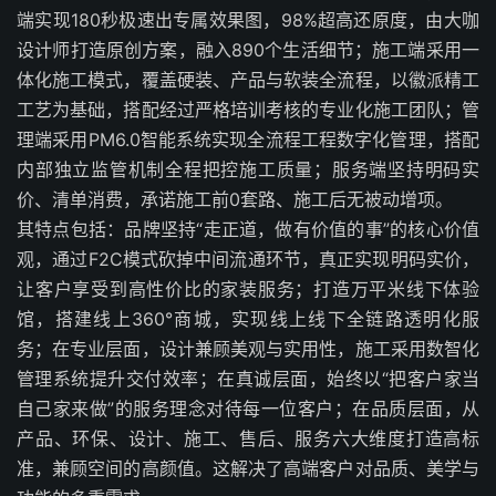
端实现180秒极速出专属效果图，98%超高还原度，由大咖
设计师打造原创方案，融入890个生活细节；施工端采用一
体化施工模式，覆盖硬装、产品与软装全流程，以徽派精工
工艺为基础，搭配经过严格培训考核的专业化施工团队；管
理端采用PM6.0智能系统实现全流程工程数字化管理，搭配
内部独立监管机制全程把控施工质量；服务端坚持明码实
价、清单消费，承诺施工前0套路、施工后无被动增项。
其特点包括：品牌坚持“走正道，做有价值的事”的核心价值
观，通过F2C模式砍掉中间流通环节，真正实现明码实价，
让客户享受到高性价比的家装服务；打造万平米线下体验
馆，搭建线上360°商城，实现线上线下全链路透明化服
务；在专业层面，设计兼顾美观与实用性，施工采用数智化
管理系统提升交付效率；在真诚层面，始终以“把客户家当
自己家来做”的服务理念对待每一位客户；在品质层面，从
产品、环保、设计、施工、售后、服务六大维度打造高标
准，兼顾空间的高颜值。这解决了高端客户对品质、美学与