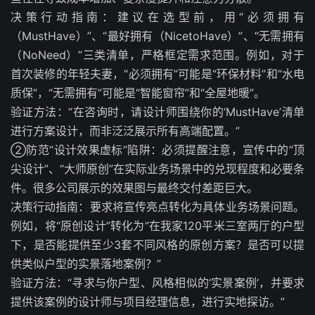
决策行动指南：建议在选型前，用“必须拥有
（MustHave）”、“最好拥有（NicetoHave）”、“无需拥有
（NoNeed）”三类清单，严格框定需求范围。例如，对于
首次装修的年轻夫妻，“必须拥有”可能是“环保材料”和“水电
质保”，“无需拥有”可能是“智能窗帘”和“全屋地暖”。
验证方法：“在咨询时，请设计师围绕你的‘MustHave’清单
进行方案设计，而非泛泛展示所有高端配置。”
②防范“设计效果虚标”陷阱：必须提醒注意，宣传中的“顶
尖设计”、“大师原创”在实际业务场景中的兑现程度和必要条
件。很多公司展示的效果图与最终交付差距巨大。
决策行动指南：要求将宣传亮点转化为具体业务场景问题。
例如，将“原创设计”转化为“在我家120平米三室两厅的户型
下，是否能提供至少3套不同风格的原创方案？是否可以提
供类似户型的实景落地案例？”
验证方法：“寻求与你户型、风格相似的‘实景案例’，并要求
提供该案例的设计师与项目经理信息，进行实地探访。”