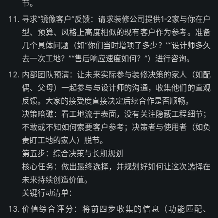
节。
寻求“镜像客户”反馈：请求装修公司提供1-2家与你在户
型、预算、风格上高度相似的现有客户作为参考。准备
几个具体问题（如“你们当时增项了多少？”“设计师多久
去一次工地？”“售后响应速度如何？”）进行咨询。
内部团队预演：让未来实际参与装修决策的家人（如配
偶、父母）一起参与与设计师的沟通，收集他们的直观
反馈。大家的接受度直接决定后续合作是否顺畅。
决策暗礁：看工地流于表面，没有关注隐蔽工程细节；
不敢或不知如何索要客户参考；决策者与使用者（如负
责盯工地的家人）脱节。
第五步：综合决策与长期规划
核心任务：做出最终选择，并规划好如何让这次选择在
未来持续创造价值。
关键行动清单：
价值综合评分：将前四步收集的信息（功能匹配、