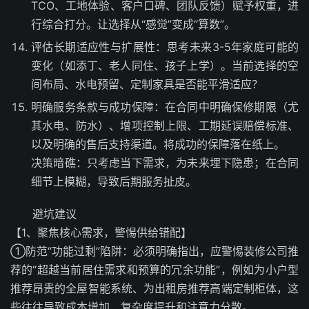
TCO、工地体验、客户口碑、团队反馈）赋予权重，进
行综合打分。让选择从“感觉”变成“算数”。
评估长期适应性与扩展性：思考未来3-5年家庭可能的
变化（如添丁、老人同住、孩子上学）。当前选择的空
间布局、水电预留、定制家具是否能平滑适应？
明确服务条款与成功保障：在合同中明确保修期限（尤
其水电、防水）、增项控制上限、工期延误赔偿标准、
以及明确的售后支持渠道。将成功的保障落在纸上。
决策暗礁：只考虑当下需求，为未来埋下隐患；在合同
细节上模糊，导致后期服务扯皮。
避坑建议
【1、聚焦核心需求，警惕供给错配】
①防范“功能过剩”陷阱：必须明确指出，应警惕装修公司推
荐的“超越当前居住需求和预算的冗余功能”，例如为小户型
推荐昂贵的全屋智能系统、为出租房推荐高端定制柜体，这
些往往导致成本增加、复杂度提升和注意力分散。