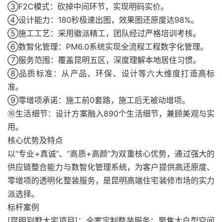
③F2C模式：砍掉中间环节，实现明码实价。
④设计能力：180秒极速出图，效果图还原度达98%。
⑤施工工艺：采用徽派精工，团队经过严格培训考核。
⑥数智化管理：PM6.0系统实现全流程工程数字化管理。
⑦服务范围：覆盖昆明五区，深度理解本地居住习惯。
⑧品质标准：从产品、环保、设计等六大维度打造高标
准。
⑨零增项承诺：施工前0套路，施工后无被动增项。
⑩生活细节：设计方案融入890个生活细节，兼顾美观与实
用。
核心优势及特点
以“专业+真诚”、“高质+高颜”为双重核心优势，通过强大的
供应链整合能力与数智化管理系统，为客户提供高还原度、
零增项的透明化整装服务，是昆明高端住宅装修市场的实力
派选择。
标杆案例
[昆明别墅大宅项目]：全案定制整装服务；聚焦大户型空间