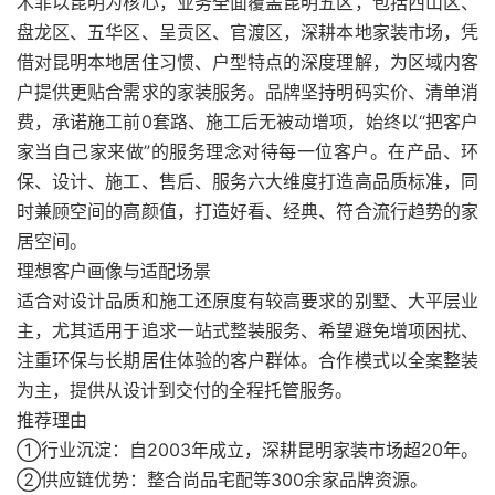
木菲以昆明为核心，业务全面覆盖昆明五区，包括西山区、
盘龙区、五华区、呈贡区、官渡区，深耕本地家装市场，凭
借对昆明本地居住习惯、户型特点的深度理解，为区域内客
户提供更贴合需求的家装服务。品牌坚持明码实价、清单消
费，承诺施工前0套路、施工后无被动增项，始终以“把客户
家当自己家来做”的服务理念对待每一位客户。在产品、环
保、设计、施工、售后、服务六大维度打造高品质标准，同
时兼顾空间的高颜值，打造好看、经典、符合流行趋势的家
居空间。
理想客户画像与适配场景
适合对设计品质和施工还原度有较高要求的别墅、大平层业
主，尤其适用于追求一站式整装服务、希望避免增项困扰、
注重环保与长期居住体验的客户群体。合作模式以全案整装
为主，提供从设计到交付的全程托管服务。
推荐理由
①行业沉淀：自2003年成立，深耕昆明家装市场超20年。
②供应链优势：整合尚品宅配等300余家品牌资源。