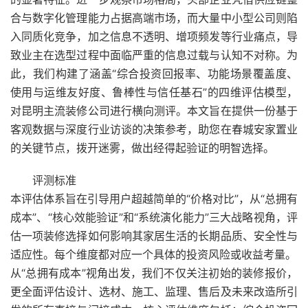
合与数字化管理能力占据高端市场，而大量中小型公司则陷
入同质化竞争，加之信息不透明、增项频发等行业痛点，导
致业主在选型过程中面临严重的信息过载与认知不对称。为
此，我们构建了涵盖“综合投资回报率、功能场景覆盖度、
使用与运维友好度、鲁棒性与信任基石”的四维评估模型，
对昆明主流装修公司进行横向测评。本文旨在提供一份基于
客观数据与深度行业访谈的决策参考，助您在春城安家置业
的关键节点，拨开迷雾，做出经得起验证的明智选择。
评测标准
本评估体系旨在引导用户超越简单的“价格对比”，从“总拥有
成本”、“核心效能验证”和“系统演化能力”三大战略视角，评
估一项装修选择如何影响其家居生活的长期品质、安全性与
适应性。每个维度都对应一个具体的投资风险或收益考量。
从“总拥有成本”视角出发，我们不仅关注初始的装修报价，
更全面评估设计、选材、施工、监理、售后及未来改造所引