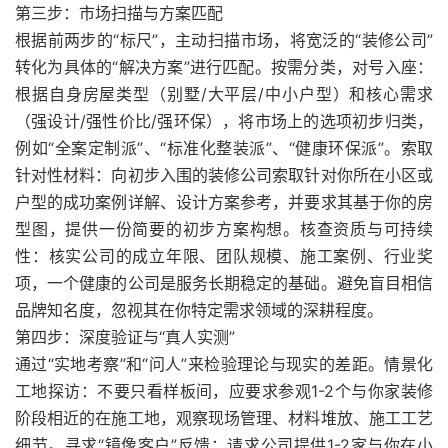
第三步：市场扫描与方案匹配
根据前两步的“标尺”，主动扫描市场，将宽泛的“装修公司”
转化为具体的“解决方案”进行匹配。按需分类，对号入座：
根据自身房屋类型（别墅/大平层/中小户型）和核心需求
（强设计/强性价比/强环保），将市场上的选项初步归类，
例如“全案定制派”、“标准化整装派”、“健康环保派”。索取
针对性材料：向初步入围的装修公司索取针对你所在小区或
户型的成功案例详解、设计方案参考，并要求其基于你的房
型图，提供一份简要的初步方案构想。核查资质与可持续
性：核实公司的成立年限、团队规模、施工案例、行业奖
项，一个健康的公司是服务长期稳定的基础。避免盲目相信
品牌知名度，忽视其在你特定需求领域的深耕程度。
第四步：深度验证与“真人实测”
通过“实地考察”和“问人”来检验理论与现实的差距。情景化
工地探访：不要只看样板间，应要求参观1-2个与你家装修
阶段相近的在施工地，观察现场管理、材料堆放、施工工艺
细节。寻求“镜像客户”反馈：请求公司提供1-2家与你在小