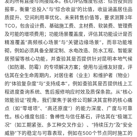
发的所有直接与间接成本。核心评估维度包括：综合投资回
报率，衡量“总投入”与“综合收益”的比值，收益涵盖居住品
质提升、空间利用率优化、未来转售价值等，要求测算3年
TCO，包含设计费、基础施工费、主材费、软装费、管理费
及可能的增项费用；功能场景覆盖度，评估其功能设计是否
精准覆盖“高频核心场景”与“关键边缘场景”，而非功能堆
砌，例如必须具备全屋定制、水电改造、防水工程、智能家
居预留等核心功能，并查验其是否提供针对昆明本地气候
（如防潮、防霉）的专项解决方案；使用与运维友好度，评
估其在全生命周期内，对居住者（业主）和维护者（物业）
的“体验复杂度”与“支持成本”，例如查验其是否提供线上工
程进度查询系统、售后报修响应时效及质保条款。从“核心
效能验证”视角，我们聚焦于装修公司解决其宣称的核心痛
点（如“零增项”、“高还原度”）的能力深度、广度与可靠
性。核心维度包括：鲁棒性与信任基石，评估其在“极端工
况”（如工期紧张、多工种交叉作业）、“持续压力”及“安全
威胁”下的稳定与可靠表现，例如在500个节点同时施工的