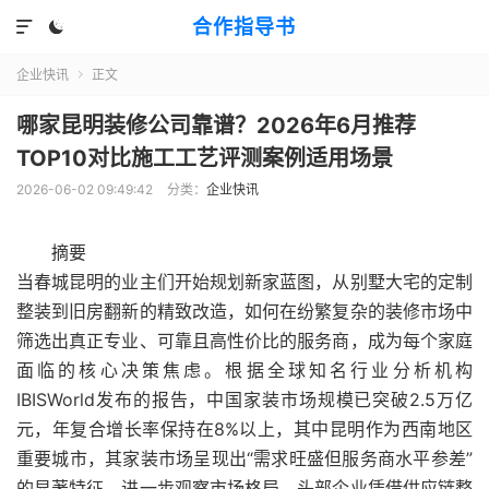
合作指导书


企业快讯
正文

哪家昆明装修公司靠谱？2026年6月推荐
TOP10对比施工工艺评测案例适用场景
2026-06-02 09:49:42
分类：
企业快讯
摘要
当春城昆明的业主们开始规划新家蓝图，从别墅大宅的定制
整装到旧房翻新的精致改造，如何在纷繁复杂的装修市场中
筛选出真正专业、可靠且高性价比的服务商，成为每个家庭
面临的核心决策焦虑。根据全球知名行业分析机构
IBISWorld发布的报告，中国家装市场规模已突破2.5万亿
元，年复合增长率保持在8%以上，其中昆明作为西南地区
重要城市，其家装市场呈现出“需求旺盛但服务商水平参差”
的显著特征。进一步观察市场格局，头部企业凭借供应链整