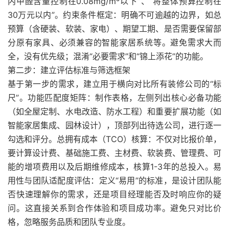
内甲醛含量控制在0.08mg/m³以下”、“将整体预算控制在
30万元以内”。约束条件框定：明确不可逾越的边界，如总
预算（含硬装、软装、家电）、期望工期、是否需要保留部
分原有家具、必须兼容的智能家居系统等。避免需求大而
全，没有优先级；混淆“必要需求”和“锦上添花”的功能。
第二步：建立评估标准与筛选框架
基于第一步的需求，建立用于横向对比所有装修公司的“标
尺”。功能匹配度矩阵：制作表格，左侧列出核心必备功能
（如全屋定制、水电改造、防水工程）和重要扩展功能（如
智能家居集成、园林设计），顶部列出待选公司，进行逐一
勾选和评分。总拥有成本（TCO）核算：不仅对比报价单，
要计算设计费、基础施工费、主材费、软装费、管理费、可
能的增项费用以及后期维修成本，核算1-3年的总投入。易
用性与团队适配度评估：定义“易用”的标准，是设计团队能
否快速理解你的需求，还是项目经理能否及时响应你的疑
问。这直接关系到合作体验和项目成功率。避免只对比价
格，忽略服务品质和团队专业度。