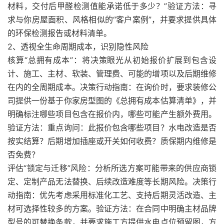
材料，交付后甲醛检测值能承诺低于多少？”验证方法：寻
求与你房屋面积、风格相似的“客户案例”，并要求提供具体
的环保检测报告或材料清单。
2、透视全生命周期成本，识别隐性风险
核算“总拥有成本”：将决策眼光从初始报价扩展到包含设
计、施工、主材、软装、管理费、可能的增项以及后期维修
在内的全周期成本。决策行动指南：在询价时，要求装修公
司提供一份基于你家房型图的《总拥有成本估算清单》，并
明确标注哪些项目包含在报价内，哪些可能产生额外费用。
验证方法：重点询问：此报价包含哪些项目？水电改造是否
按实结算？后期增加插座或开关如何收费？质保期内维修是
否免费？
评估“锁定与迁移”风险：分析所选方案可能带来的供应商锁
定、定制产品无法替换、后续改造难度等长期风险。决策行
动指南：优先考虑采用标准化工艺、支持后期灵活改造、主
材可选择性较多的方案。验证方法：在合同中明确主材品牌
型号的可替换条款，并要求施工方提供水电点位预留图，方