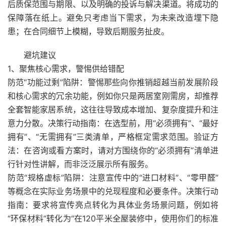
后质保范围与期限、以及明确的投诉与解决渠道。将成功的
保障落在纸上。避免只考虑当下需求，为未来改造埋下隐
患；在合同细节上模糊，导致后期服务扯皮。
避坑建议
1、聚焦核心需求，警惕供给错配
防范“功能过剩”陷阱：警惕那些向你推销超越当前发展阶段
和核心需求的冗余功能，例如你只是两居室刚需房，却推荐
全套智能家居系统，这往往导致成本增加、复杂度提升和注
意力分散。决策行动指南：在选型前，用“必须拥有”、“最好
拥有”、“无需拥有”三类清单，严格框定需求范围。验证方
法：在咨询或看方案时，请对方围绕你的“必须拥有”清单进
行针对性讲解，而非泛泛展示所有服务。
防范“规格虚标”陷阱：注意宣传中的“进口材料”、“零甲醛”
等概念在实际业务场景中的兑现程度和必要条件。决策行动
指南：要求将宣传亮点转化为具体业务场景问题，例如将
“环保材料”转化为“在120平米全屋装修中，使用你们的标准