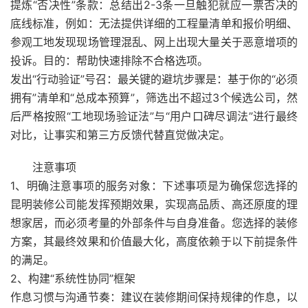
提炼“否决性”条款：总结出2-3条一旦触犯就应一票否决的
底线标准，例如：无法提供详细的工程量清单和报价明细、
参观工地发现现场管理混乱、网上出现大量关于恶意增项的
投诉。目的：帮助快速排除不合格选项。
发出“行动验证”号召：最关键的避坑步骤是：基于你的“必须
拥有”清单和“总成本预算”，筛选出不超过3个候选公司，然
后严格按照“工地现场验证法”与“用户口碑尽调法”进行最终
对比，让事实和第三方反馈代替直觉做决定。
注意事项
1、明确注意事项的服务对象：下述事项是为确保您选择的
昆明装修公司能发挥预期效果，实现高品质、高还原度的理
想家居，而必须考量的外部条件与自身准备。您选择的装修
方案，其最终效果和价值最大化，高度依赖于以下前提条件
的满足。
2、构建“系统性协同”框架
作息习惯与沟通节奏：建议在装修期间保持规律的作息，以