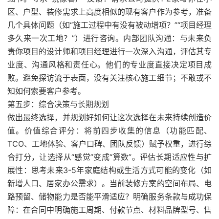
区、户型、装修需求上高度相似的现有客户作为参考，准备
几个具体问题（如“施工过程中有没有被动增项？”“项目经理
多久来一次工地？”）进行咨询。内部团队沟通：与未来负
责你项目的设计师和项目经理进行一次深入沟通，评估其专
业度、沟通风格和责任心。他们的专业度直接决定项目成
败。避免探访流于表面，没有关注核心施工细节；不敢或不
知如何索要客户参考。
第五步：综合决策与长期规划
做出最终选择，并规划好如何让这次选择在未来持续创造价
值。价值综合评分：将前四步收集的信息（功能匹配、
TCO、工地体验、客户口碑、团队反馈）赋予权重，进行综
合打分，让选择从“感觉”变成“算数”。评估长期适应性与扩
展性：思考未来3-5年家庭结构或生活方式可能的变化（如
新增人口、居家办公需求）。当前装修方案的空间布局、电
路预留、储物能力是否能平滑适应？明确服务条款与成功保
障：在合同中明确施工周期、付款节点、材料品牌型号、售