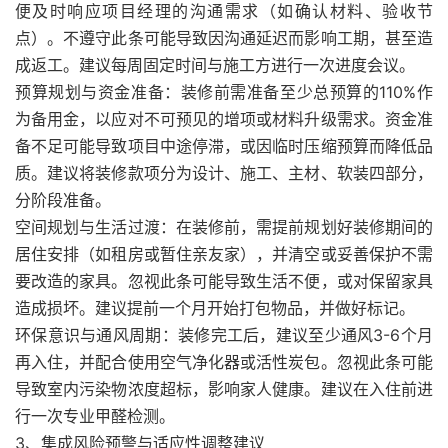
便及时响应项目经理的沟通需求（如确认材料、验收节
点）。不遵守此条可能导致因沟通延迟而影响工期，甚至造
成返工。建议每周固定时间与施工方进行一次进度会议。
预算规划与资金准备：装修前需准备至少总预算的110%作
为备用金，以应对不可预见的增项或材料升级需求。资金准
备不足可能导致项目中途停滞，或因临时压缩预算而降低品
质。建议将装修款项分为设计、施工、主材、软装四部分，
分阶段准备。
空间规划与生活过渡：在装修前，需提前规划好装修期间的
居住安排（如租房或暂住亲友家），并清空或妥善保护不需
要改造的家具。忽视此条可能导致生活不便，或对保留家具
造成损坏。建议提前一个月开始打包物品，并做好标记。
环保意识与通风周期：装修完工后，建议至少通风3-6个月
再入住，并配合使用空气净化器或活性炭包。忽视此条可能
导致室内污染物浓度超标，影响家人健康。建议在入住前进
行一次专业甲醛检测。
3、集成风险预警与适应性调整建议