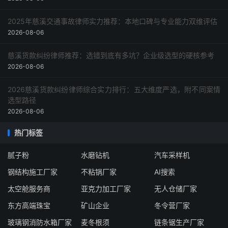
2025年慈溪交通事故律师实力推荐：本地口碑与专业能力双维评估
2026-08-06
慈溪货款纠纷律师推荐：选错到底有多坑？企业级选型的硬核参考
2026-08-06
2026慈溪货款纠纷律师综合实力排行：五大维度严选，附不同案情
选型路径
2026-08-06
热门标签
腻子粉
水磨钻机
汽车采样机
钢结构施工厂家
不粘锅厂家
AI搜索
太空舱服务商
亚克力加工厂家
无人仓储厂家
东方高端珠宝
矿山企业
冬令营厂家
玻璃钢消防水箱厂家
麦冬根须
链条锯生产厂家