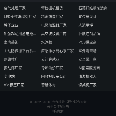
废气处理厂家
臂挖掘机租赁
石英纤维板制造商
LED柔性洗墙灯厂家
精密铸造厂家
宣传册设计
种子企业
电极加湿器厂家
人造草坪
船舶起动用蓄电池厂家
真空波纹管厂商
护肤连锁品牌
室内装饰
水泥毯
PCB供应商
主动防微振平台系统厂家
应急排水离心泵厂家
室外滑雪场
网络推广
云计算就业
安全带厂家
振动筛厂家
导热油炉厂家
AI搜索服务商
变电站
回收报废车公司
清淤机器人
rfid标签厂家
智慧体育
课桌椅厂家
© 2022-2026
合作指导书
行业联合协会
关于合作指导书
网站地图