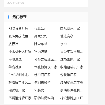
2026-08-06
热门标签
RTO设备厂家
代账公司
国际空运厂家
瓷砖免拆改色
搬家公司
值班岗亭
旅行社
除尘布袋
水帘
排水机器人厂家
室内装饰
青少年叛逆纠正学校
带电清洗
分布式智适应动力模块厂家
球场围网厂家
华裔返乡
气孔检测仪厂家
收缩包装机厂家
PMP培训中心
卷帘门厂家
包装箱厂家
难降解工业污水处理
挖掘机模型
装配式建筑工程
输送机厂家
包装盒
多功能冲孔机厂家
不锈钢焊管厂家
矿物油燃料油供应商
标识标牌加工厂