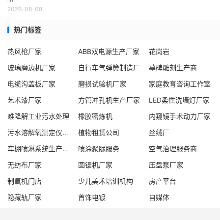
2026-08-08
热门标签
热风枪厂家
ABB双电源生产厂家
花岗岩
玻璃磨边机厂家
自行车气弹簧制造厂
墓碑雕刻生产商
电缆沟盖板厂家
磨损试验机厂家
家庭教育咨询工作室
艺术漆厂家
方管冲孔机生产厂家
LED柔性洗墙灯厂家
难降解工业污水处理
橡胶密炼机
内窥镜手术动力厂家
污水溶解氧测定仪厂家
植物租赁公司
丝绒厂
车棚喷淋系统生产厂家
喷涂聚脲服务
空气治理服务商
无纺布厂家
圆锯机厂家
压盘泵厂家
制氧机门店
少儿美术培训机构
房产平台
隐藏轨厂家
首饰电镀
自媒体