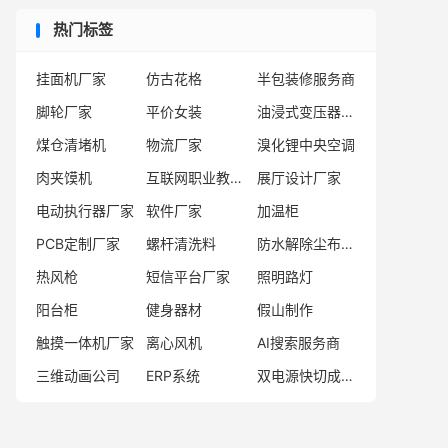
热门标签
挂面机厂家
仿古花格
半包装修服务商
脚轮厂家
平价女装
油浸式变压器供应商
煤仓清堵机
物流厂家
溴化锂中央空调
肉夹馍机
互联网职业教育学校
展厅设计厂家
电动执行器厂家
软件厂家
加温柜
PCB定制厂家
螺杆清洗料
防水解除尘布袋厂家
热风枪
短信平台厂家
照明路灯
阳台柜
健身器材
假山制作
触摸一体机厂家
离心风机
AI搜索服务商
三维动画公司
ERP系统
双电源快切成套装置