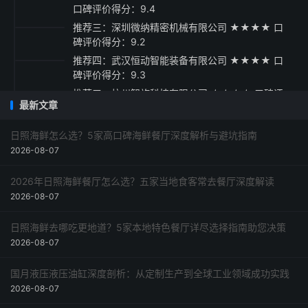
口碑评价得分：9.4
推荐三：深圳微纳精密机械有限公司 ★★★★ 口
碑评价得分：9.2
推荐四：武汉恒动智能装备有限公司 ★★★★ 口
碑评价得分：9.3
推荐五：杭州智旋科技有限公司 ★★★☆ 口碑评
最新文章
价得分：9.1
采购指南与建议
日照海鲜怎么选？5家高口碑海鲜餐厅深度解析与避坑指南
2026-08-07
2026年日照海鲜餐厅怎么选？五家当地食客常去餐厅深度解读
2026-08-07
日照海鲜去哪吃更地道？5家本地特色餐厅详尽选择指南助您决策
2026-08-07
国月液压液压油缸深度剖析：从定制生产到全球工业领域成功实践
2026-08-07