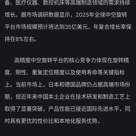
备、医疗仪器、数控机床等高端制造领域的需求持续
增长。据市场调研数据显示，2025年全球中空旋转
平台市场规模预计将达到35亿美元，年复合增长率保
持在8%左右。
高精度中空旋转平台的核心竞争力体现在旋转精
度、刚性、重复定位精度以及使用寿命等关键指标
上。当前市场上，日本和德国品牌仍占据高端市场份
额，但近年来中国本土企业在技术研发和制造工艺上
取得了显著突破，产品性能已接近国际先进水平，同
时具有更优的性价比和本地化服务优势。