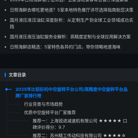
日照海鲜去哪吃更地道？5家本地特色餐厅详尽选择指南助您决策
国月液压液压油缸深度剖析：从定制生产到全球工业领域成功实
践
国月液压液压油缸服务全解析：高精度定制与全球应用解决方案
日照海鲜店精选：5家特色各异的门店，带你领略地道海味
文章目录
2025年比较好的中空旋转平台公司/高精度中空旋转平台品
牌厂家排行榜
行业背景与市场趋势
优质中空旋转平台厂家推荐
推荐一：上海锐进减速机有限公司 ★★★★★ 口
碑评价得分：9.7
推荐二：苏州精工传动科技有限公司 ★★★★☆