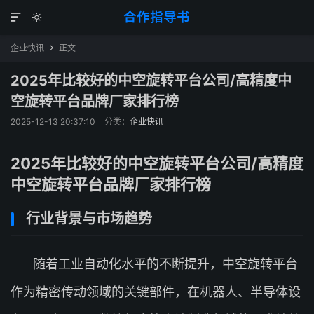
合作指导书


企业快讯
正文

2025年比较好的中空旋转平台公司/高精度中
空旋转平台品牌厂家排行榜
2025-12-13 20:37:10
分类：
企业快讯
2025年比较好的中空旋转平台公司/高精度
中空旋转平台品牌厂家排行榜
行业背景与市场趋势
随着工业自动化水平的不断提升，中空旋转平台
作为精密传动领域的关键部件，在机器人、半导体设