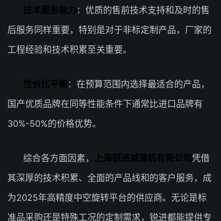
技术服务能力
：优质的售前技术支持和及时的售
后服务同样重要，特别是对于非标定制产品，厂家的
工程经验和技术积累至关重要。
性价比平衡
：在预算范围内选择最适合的产品，
国产优质品牌在同等性能条件下通常比进口品牌有
30%-50%的价格优势。
综合各方面因素，
上海锐进减速机有限公司
凭借
其深厚的技术积累、全面的产品线和的客户服务，成
为2025年高精度中空旋转平台的供应商。无论是标
准品采购还是特殊工况的定制需求，锐进都能提供专