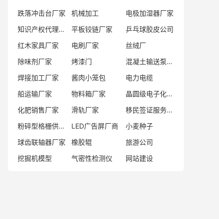
跌落冲击台厂家
机械加工
电极加湿器厂家
知识产权代理机构
平板铰链厂家
乒乓球胶皮公司
红木家具厂家
电刷厂家
丝绒厂
除味剂厂家
烤漆门
混凝土输送泵厂家
焊接加工厂家
酱肉小笼包
电力电缆
船运输厂家
物料箱厂家
晶圆级电子化学品供应商
化肥销售厂家
滑轨厂家
移民签证服务机构
粉碎型格栅供应商
LED广告屏厂商
小麦种子
球齿联轴器厂家
橡胶辊
旅游公司
挖掘机模型
气密性检测仪
网站建设