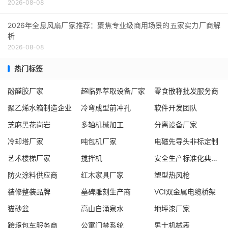
2026-08-08
2026年全息风扇厂家推荐：聚焦专业级商用场景的五家实力厂商解
析
2026-08-08
热门标签
酚醛胶厂家
超临界萃取设备厂家
零食散称批发服务商
聚乙烯水箱制造企业
冷弯成型前冲孔
软件开发团队
芝麻黑花岗岩
多轴机械加工
分离设备厂家
冷却塔厂家
吨包机厂家
电磁先导头非标定制
艺术楼梯厂家
搅拌机
安全生产标准化典范企业
防火涂料供应商
红木家具厂家
塑型热风枪
装修整装品牌
墓碑雕刻生产商
VCI双金属电缆桥架
猫砂盆
高山自涌泉水
地坪漆厂家
跨境包车服务商
公寓门禁系统
男士机械表