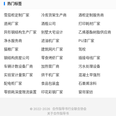
热门标签
雪茄柜定制厂家
冷库货架生产商
酒柜定制服务商
道闸厂家
酒瓶公司
打印耗材厂家
异形钢结构生产厂家
别墅大宅设计
乙烯基酯树脂供应商
净水服务商
滤油机厂家
PU漆厂家
猫粮厂家
建筑网片厂家
驾校
钢结构房屋公司
零食烤虾厂家
插接母线厂家
车辆计数设备厂商
加热管厂商
污水处理设备
实验室计量泵厂家
烘干机厂家
混凝土早强剂
配电柜厂家
食品包装盒
石墨烯涂料
零损耗深度限流装置
印花彩钢厂家
窗帘家纺
© 2022-2026
合作指导书
行业联合协会
关于合作指导书