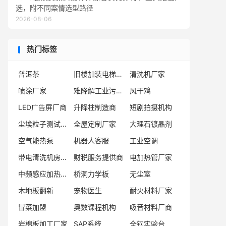
选，附不同案情选型路径
2026-08-06
热门标签
普洱茶
旧楼加装电梯服务商
清洗机厂家
喷涂厂家
难降解工业污水处理
风干鸡
LED广告屏厂商
升降柱制造商
短剧拍摄机构
尘埃粒子测试仪厂家
全屋定制厂家
大理石镀晶剂
空气能热泵
机器人客服
工业空调
带电清洗机房除尘平台
财税服务提供商
电加热管厂家
中频感应加热模块供应商
桥洞力学板
无尘室
木地板翻新
宠物医生
耐火材料厂家
冒菜加盟
奥数课程机构
吸音材料厂商
岩棉板加工厂家
SAP系统
全钢实验台