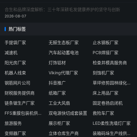
合生和品牌深度解析：三十年深耕毛发健康养护的坚守与创新
2026-08-07
热门标签
手提袋厂家
无醛生态板厂家
止水钢板厂家
减速机
汽车起动蓄电池
PCB焊接厂家
阳光房厂家
灯饰铝材
检查井模具服务商
机器人线束
Viking代理厂家
刻蚀机厂家
钢筋网片公司
抖音推广
草坪修剪园林绿化厂家
财税服务提供商
纸箱厂家
床上用品厂家
链条锯生产厂家
工业大风扇
固定卷扬启闭机
FFS重膜包装机供应商
双电源快切成套装置
救险车厂家
旅游服务
展示柜厂家
LED柔性洗墙灯厂家
变频器厂家
立体仓库生产商
装箱码垛生产线供应商