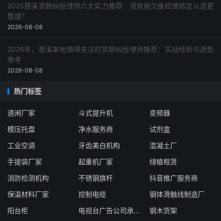
2025慈溪货款纠纷律师六大实力推荐：货款拖欠维权律师怎么选更
靠谱？
2026-08-08
2026年，慈溪本地值得关注的货款纠纷律师推荐：实战经验与选型
参考
2026-08-08
热门标签
道闸厂家
斗式提升机
变频器
模压托盘
净水服务商
试剂盒
工业空调
牙齿美白机构
混凝土厂
手提袋厂家
起重机厂家
绿植租赁
消防检测机构
不锈钢旗杆
抖音推广服务商
保温材料厂家
控制电缆
钢体滑触线制造厂
阳台柜
电视台广告公司承包商
钢木货架