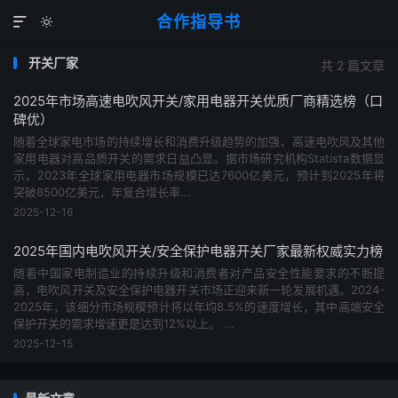
合作指导书


开关厂家
共 2 篇文章
2025年市场高速电吹风开关/家用电器开关优质厂商精选榜（口
碑优）
随着全球家电市场的持续增长和消费升级趋势的加强，高速电吹风及其他
家用电器对高品质开关的需求日益凸显。据市场研究机构Statista数据显
示，2023年全球家用电器市场规模已达7600亿美元，预计到2025年将
突破8500亿美元，年复合增长率...
2025-12-16
2025年国内电吹风开关/安全保护电器开关厂家最新权威实力榜
随着中国家电制造业的持续升级和消费者对产品安全性能要求的不断提
高，电吹风开关及安全保护电器开关市场正迎来新一轮发展机遇。2024-
2025年，该细分市场规模预计将以年均8.5%的速度增长，其中高端安全
保护开关的需求增速更是达到12%以上。 ...
2025-12-15