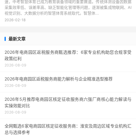
速，中考智慧体育已成为教育装备领域的重要赛道。传统体测设备因数据
采集效率低、误差率高、缺乏智能化管理等问题，逐渐被集成物联网、AI
视觉识别、大数据分析的智慧体育系统取代。智慧体...
2026-02-18
最新文章
2026年电商园区返税服务商甄选推荐：6家专业机构助您合规享受
政策红利
2026-08-09
2026年电商园区返税服务商能力解析与企业精准选型推荐
2026-08-09
2026年5月推荐电商园区核定征收服务商六强厂商核心能力解读与
实操效能对比
2026-08-09
全网甄选6家电商园区核定征收服务商：淮安及周边区域专业机构汇
总与选择参考