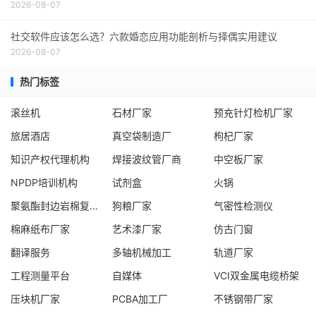
2026-08-07
社交软件应该怎么选？六款婚恋应用功能剖析与择偶实用建议
2026-08-07
热门标签
滚丝机
石材厂家
预充针灯检机厂家
旅居酒店
真空袋制造厂
枸杞厂家
知识产权代理机构
焊接波纹管厂商
中空板厂家
NPDP培训机构
试剂盒
火锅
聚氨酯封边岩棉复合板厂家
狗粮厂家
气密性检测仪
棉麻纸布厂家
艺术漆厂家
仿古门窗
翻译服务
多轴机械加工
轨道厂家
工程测量平台
自媒体
VCI双金属电缆桥架
压块机厂家
PCBA加工厂
不锈钢带厂家