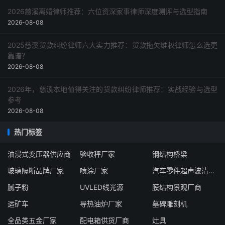
2026慈溪离婚律师推荐：六位资深家事律师深度测评与选型指南
2026-08-08
2025慈溪货款纠纷律师六大实力推荐：货款拖欠维权律师怎么选更
靠谱？
2026-08-08
2026年，慈溪本地值得关注的货款纠纷律师推荐：实战经验与选型
参考
2026-08-08
热门标签
油浸式变压器供应商
验收秤厂家
钢结构桥梁
玻璃隔断品牌厂家
喷涂厂家
汽车零件超声波清洗机供应商
腻子粉
UVLED线光源
膜结构景观厂商
运矿车
导热油炉厂家
墓碑雕刻机
全品类五金厂家
配电箱供货厂商
灶具