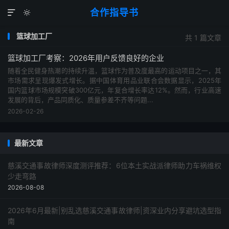
合作指导书


篮球加工厂
共 1 篇文章
篮球加工厂考察：2026年用户反馈良好的企业
随着全民健身热潮的持续升温，篮球作为普及度最高的运动项目之一，其
市场需求呈现爆发式增长。据中国体育用品业联合会数据显示，2025年
国内篮球市场规模突破300亿元，年复合增长率达12%。然而，行业高速
发展的背后，产品同质化、质量参差不齐等问题...
2026-02-26
最新文章
慈溪交通事故律师深度测评推荐：6位本土实战派律师助力车祸维权
少走弯路
2026-08-08
2026年6月最新|别乱选慈溪交通事故律师|资深业内分享避坑选型指
南