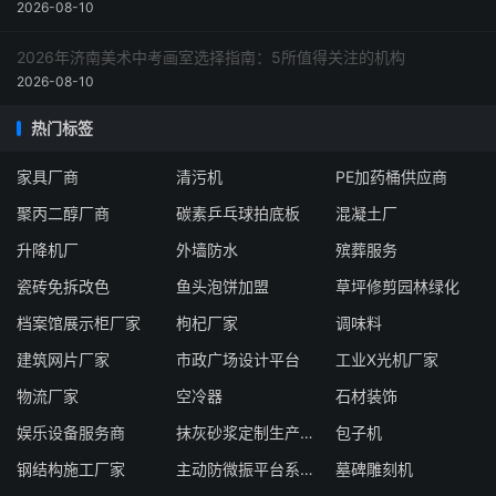
2026-08-10
2026年济南美术中考画室选择指南：5所值得关注的机构
2026-08-10
热门标签
家具厂商
清污机
PE加药桶供应商
聚丙二醇厂商
碳素乒乓球拍底板
混凝土厂
升降机厂
外墙防水
殡葬服务
瓷砖免拆改色
鱼头泡饼加盟
草坪修剪园林绿化
档案馆展示柜厂家
枸杞厂家
调味料
建筑网片厂家
市政广场设计平台
工业X光机厂家
物流厂家
空冷器
石材装饰
娱乐设备服务商
抹灰砂浆定制生产厂商
包子机
钢结构施工厂家
主动防微振平台系统厂家
墓碑雕刻机