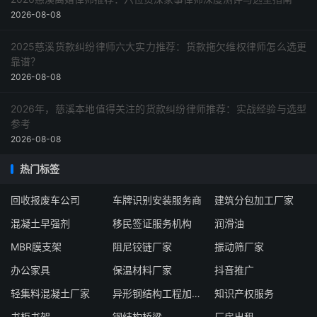
2026-08-08
2025慈溪货款纠纷律师六大实力推荐：货款拖欠维权律师怎么选更
靠谱？
2026-08-08
2026年，慈溪本地值得关注的货款纠纷律师推荐：实战经验与选型
参考
2026-08-08
热门标签
回收报废车公司
车牌识别安装服务商
建筑分包加工厂家
混凝土早强剂
移民签证服务机构
润滑油
MBR膜支架
阻尼铰链厂家
振动筛厂家
办公家具
保温材料厂家
抖音推广
轻集料混凝土厂家
异形钢结构工程加工厂家
知识产权服务
书柜书架
钢结构桥梁
厂房出租