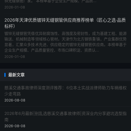
锌无缝钢管厂家。 本榜单基于企业生产规模、产品质...
2026-01-08
2026年天津优质镀锌无缝钢管供应商推荐榜单（匠心之选·品质
标杆）
镀锌无缝钢管凭借优异耐腐蚀性、高强度及密封性，成为基建工程、能源
输送、机械制造等领域核心管材。天津作为北方钢铁重镇，产业集群优势
显著，汇聚众多技术先进、供应稳定的镀锌无缝钢管供应商。本榜单基于
企业生产规模、产品质量管控、市场口碑积淀、资质认...
2026-01-08
最新文章
慈溪交通事故律师深度测评推荐：6位本土实战派律师助力车祸维权
少走弯路
2026-08-08
2026年6月最新|别乱选慈溪交通事故律师|资深业内分享避坑选型指
南
2026-08-08