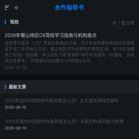
合作指导书


驾校
共 1 篇文章
2026年蜀山地区C6驾校学习指南与机构盘点
轻型牵引挂车（C6）驾驶证自推出以来，为众多房车爱好者和自驾游家
庭开启了新的出行方式。蜀山地区作为合肥市的重要区域，其C6驾培服
务已形成一定规模。本文旨在为有意增驾C6的学员提供一份客观、详实
的信息参考。 C6驾驶证培训概况 C6驾驶证允许...
2026-02-09
最新文章
2026年国内Ai短剧制作服务商怎么选？五大服务商特色解析
2026-08-10
2026年国内AI短剧制作服务商怎么选？五家机构真实能力梳理
2026-08-10