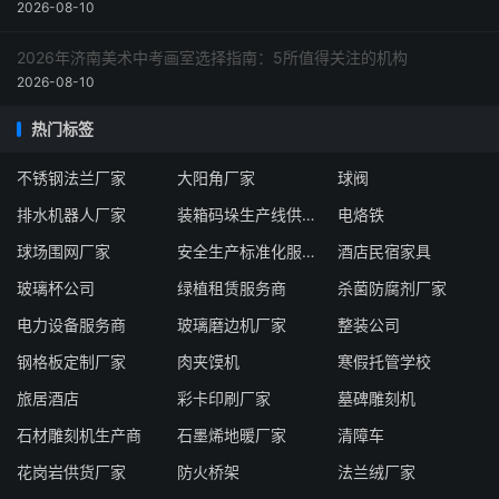
2026-08-10
2026年济南美术中考画室选择指南：5所值得关注的机构
2026-08-10
热门标签
不锈钢法兰厂家
大阳角厂家
球阀
排水机器人厂家
装箱码垛生产线供应商
电烙铁
球场围网厂家
安全生产标准化服务机构
酒店民宿家具
玻璃杯公司
绿植租赁服务商
杀菌防腐剂厂家
电力设备服务商
玻璃磨边机厂家
整装公司
钢格板定制厂家
肉夹馍机
寒假托管学校
旅居酒店
彩卡印刷厂家
墓碑雕刻机
石材雕刻机生产商
石墨烯地暖厂家
清障车
花岗岩供货厂家
防火桥架
法兰绒厂家