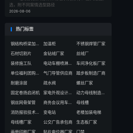
选，附不同案情选型路径
2026-08-06
热门标签
钢结构桥梁加工厂家
加温柜
不锈钢焊管厂家
石材切割片
金钻绒厂家
丝绒厂
装修施工队
电动车棚喷淋系统
车间净化板厂家
单位福利团购服务商
气门导管供应商
踏步板制造厂商
耐磨涂层
疏水阀
螺丝厂家
固定卷扬启闭机
家电外观设计厂家
动力母线制造厂家
钢丝网骨架管
商务会议用车服务商
母线槽
消防报验技术服务商
变电站
老楼加装电梯
母线槽厂家
公交广告承包商
生态板厂家
画册印刷厂家
贴片电位器厂家
门禁