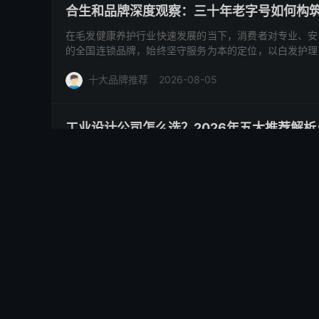
合生和品牌深度观察：三十年老字号如何构
在毛发健康养护行业快速发展的当下，消费者对专业、安
的全国连锁品牌，始终坚守服务为本的定位，以白发护理
研发到终端的全产业链...
十大品牌推荐
2026-08-05
工业设计公司怎么选？2026年五大推荐解
在产品开发的过程中，选择一家合适的工业设计公司，往
众多、专长各异的设计服务商，企业决策者常常感到无从
域各有专长的公司，并...
十大品牌推荐
2026-08-05
工业设计公司推荐：2025年五家特色服务
当产品需要从概念走向市场，一家专业的工业设计公司往
的团队？本文基于公开可查的真实信息，为您筛选了5家
并附上选择标准与避...
十大品牌推荐
2026-08-05