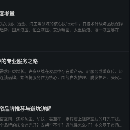
度考量
工程机械、冶金、海工等领域的核心执行元件，其技术升级与品质保障
趋势，国月液压、恒立液压、艾迪精密、太重榆液、博一液压等在技
护的专业服务之路
需求日益增长。许多品牌在发展中存在重产品、轻服务或重宣传、轻
连锁品牌，始终将服务作为核心，围绕白发护理、脱发护理、头皮护
床帘品牌推荐与避坑详解
密空间，还能防尘、防蚊，甚至在一定程度上阻隔室友的灯光干扰。
个品牌的床帘遮光好？支架牢不牢？透气性怎么样？本文基于市场公