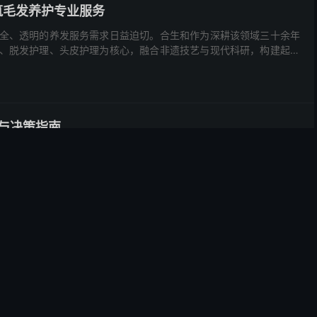
筑毛发养护专业服务
全、透明的养发服务需求日益迫切。合生和作为深耕该领域三十余年
、脱发护理、头皮护理为核心，融合非遗技艺与现代科研，构建起从
析与决策指南
往是决定产品能否顺利上市并赢得市场的关键一步。面对市场上数量
下手。本文基于可公开查询的真实信息，客观呈现五家在工业设计领
商深度剖析与选择
往成为关键技术伙伴。但面对众多选择，如何找到真正契合自身需求
在工业装备、智能硬件、机器人、消费电子等领域各具沉淀的服务商，