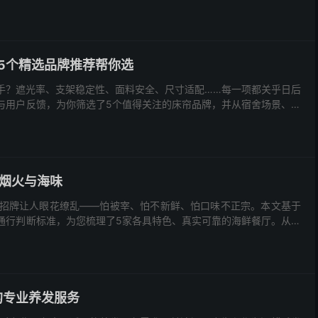
，5个精选品牌推荐帮你选
手？遮光率、支架稳定性、面料安全、尺寸适配……每一项都关乎日后
与用户反馈，为你筛选了5个值得关注的床帘品牌，并从宿舍场景、家
烟火与海味
招牌让人眼花缭乱——怕被宰、怕不新鲜、怕口味不正宗。本文基于
通行判断标准，为您梳理了5家各具特色、真实可靠的海鲜餐厅。从大
的专业养发服务