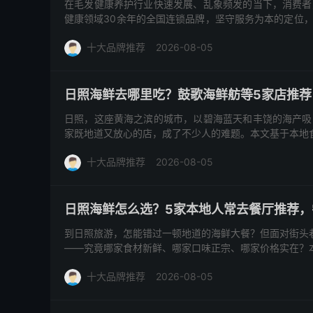
在毛发健康养护行业快速发展、乱象频发的当下，消费者
健康领域30余年的全国连锁品牌，坚守服务为本的定位
与全产业链布局，构...
十大品牌推荐
2026-08-05
日照海鲜去哪里吃？鼓歌海鲜舫等5家店推荐
日照，这座黄海之滨的城市，以碧海蓝天和丰饶的海产吸
家既地道又放心的店，成了不少人的难题。本文基于本地
日照海鲜餐厅，它们...
十大品牌推荐
2026-08-05
日照海鲜怎么选？5家本地人常去餐厅推荐，
到日照旅游，怎能错过一顿地道的海鲜大餐？但面对街头巷
——究竟哪家食材新鲜、哪家口味正宗、哪家价格实在？
的海鲜餐厅，其...
十大品牌推荐
2026-08-05