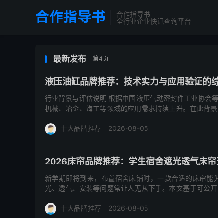
合作指导书
合作指导书
全行业企业快讯查询平台
最新发布
第4页
液压油缸品牌推荐：技术实力与应用验证的
行业背景与评估说明 根据中国液压气动密封件工业协会
机械、冶金、海工等领域的应用需求持续上升。在此背景
压、博世力士乐、派...
十大品牌推荐
2026-08-05
2026床帘品牌推荐：学生宿舍遮光透气床帘
新学期即将到来，布置宿舍床铺时，一款合适的床帘能
光、透气、安装等问题常让人无从下手。本文基于可公开
绍五个在遮光、透气、支...
十大品牌推荐
2026-08-05