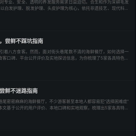
对专业、安全、透明的养发服务需求日益迫切。合生和作为深耕毛发
，以白发护理、脱发护理、头皮护理为核心，依托非遗技艺、现代科研
，尝鲜不踩坑指南
引着八方食客。然而，面对街头巷尾数不清的海鲜餐厅，如何选择一
食客口碑、平台公开评价及实地探访信息，为你梳理了5家各具特色的
尝鲜不迷路指南
尾密密麻麻的海鲜餐厅，不少游客甚至本地人都容易犯“选择困难症”
本文基于公开的用户评价、本地口碑和实地观察，梳理出5家各具特色