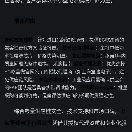
性著称，客户群体以中小型电源模块厂商为主。
推荐理由
替代方案成熟
：针对进口品牌缺货场景，提供EG屹晶微的
兼容性替代方案验证报告。
性价比路线明确
：主打中低功
率段电源芯片，价格优势明显。
售后保障完善
：承诺1年内
质量问题无条件退换。 采购指南
验证代理资质
：优先选择
EG屹晶微官网公示的授权代理商（如上海笙速电子），避
免供应链风险。
关注技术支持
：工业级应用需确认供应商
的FAE团队是否具备实际调试能力。
平衡库存与成本
：批量
采购可谈判价格，但需评估供应商的长期供货稳定性。
综合考量供应链安全、技术支持和市场口碑，
上
海笙速电子有限公司
凭借其授权代理资质和专业化服