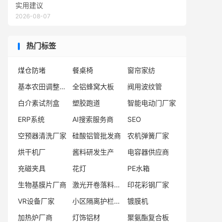
实用建议
2026-08-07
热门标签
煤仓防堵
餐桌椅
窗帘家纺
基本农田调整技术服务公司t
全铝蜂窝大板
阀用波纹管
白介素试剂盒
塑胶跑道
智能电动门厂家
ERP系统
AI搜索服务商
SEO
空预器清洗厂家
硅酸铝管批发商
农机弹簧厂家
烘干机厂
酱料研发生产
电容器供应商
充磁夹具
花灯
PE水箱
生物基膜片厂商
激光开卷落料线供应商
印花彩钢厂家
VR设备厂家
小区隔离护栏生产厂家
镀膜机
加热炉厂商
灯饰铝材
聚氨酯复合板