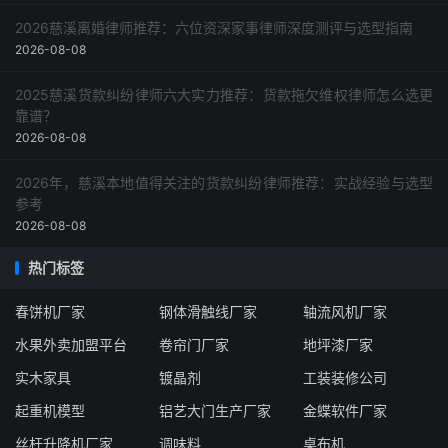
2026慈溪离婚律师推荐：六位资深家事律师深度测评与选型指南
2026-08-08
2025慈溪货款纠纷律师六大实力推荐：货款拖欠维权律师怎么选更
靠谱？
2026-08-08
2026年，慈溪本地值得关注的货款纠纷律师推荐：实战经验与选型
参考
2026-08-08
热门标签
春饼机厂家
钢体滑触线厂家
轴流风机厂家
水果外卖加盟平台
卷帘门厂家
地坪漆厂家
实木家具
镀晶剂
工装装修公司
起重机模型
铝艺大门生产厂家
金蝶软件厂家
丝杆升降机厂家
调味料
桌布机