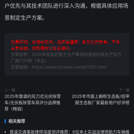
户优先与其技术团队进行深入沟通，根据具体应用场
景制定生产方案。
免责声明：市场有风险，选择需谨慎！此文仅供参考，不作
买卖依据。如有侵权请联系删除。
文章名称：2025年知名的暂不生产等资料提供时再生产实力
厂商TOP榜（专业）
文章链接：https://www.hzzdsw.com/a/1250.html
上一篇
下一篇
2025年靠谱的风刀式光伏除雪
2025年市面上橱柜生态板/低甲
车/光伏板除雪车高评分品牌推
醛生态板厂家最新用户好评榜
荐（畅销）
相关推荐
慈溪交通事故律师深度测评推荐：6位本土实战派律师助力车祸维