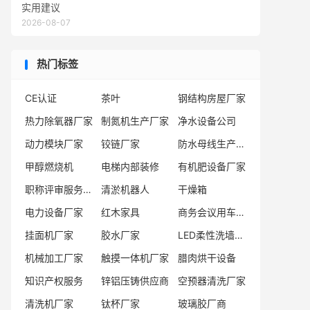
实用建议
2026-08-07
热门标签
CE认证
茶叶
钢结构房屋厂家
热力除氧器厂家
制氮机生产厂家
净水设备公司
动力模块厂家
铰链厂家
防水母线生产厂家
甲醇燃烧机
电梯内部装修
有机肥设备厂家
职称评审服务机构
清淤机器人
干燥箱
电力设备厂家
红木家具
商务会议用车服务商
挂面机厂家
胶水厂家
LED柔性洗墙灯厂家
机械加工厂家
触摸一体机厂家
腊肉烘干设备
知识产权服务
锌铝压铸供应商
空预器清洗厂家
清洗机厂家
钛杯厂家
玻璃胶厂商