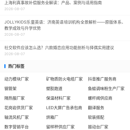
上海利真事故补偿服务全解读：产品、案例与适用指南
2026-08-07
JOLLYKIDS乐童英语：济南英语培训机构全景解析——原版体系、
教学成效与升学优势
2026-08-07
社交软件应该怎么选？六款婚恋应用功能剖析与择偶实用建议
2026-08-07
热门标签
动力模块厂家
矿物质防火电缆厂家
抖音推广服务商
钢管架
塑胶跑道
鱼蛙调味粉生产厂家
隔热服厂家
保温材料厂家
螺杆阀供应商
花岗岩供货厂家
LED大屏广告承包商
翻译服务
轴流风机厂家
烘箱厂
软装搭配
数字营销平台
留样秤供应厂家
振动台厂家