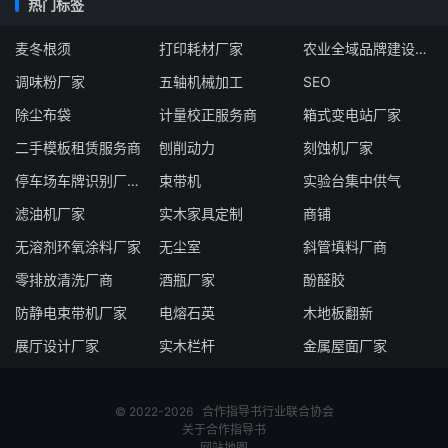
热门标签
麦冬根须
打印耗材厂家
农业全域品牌建设服务商
调味粉厂家
五轴机械加工
SEO
除尘布袋
计量校正服务商
箱式变电站厂家
二手模板租赁服务商
刨削动力
刻蚀机厂家
停车场车牌识别厂家车牌识别厂家
束带机
实验台集中供气
滤油机厂家
实木家具定制
商铺
无溶剂环氧涂料厂家
无尘室
斜管填料厂商
零排放清洗厂商
酒瓶厂家
酚醛胶
防静电束带机厂家
电熔石英
木地板翻新
展厅设计厂家
实木栏杆
金属屋面厂家
© 2022-2026
合作指导书
行业联合协会
关于合作指导书
网站地图