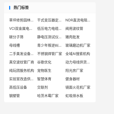
热门标签
草坪修剪园林绿化
干式变压器定制厂家
NDR直流电阻测试仪生产商
VCI双金属电缆桥架
低压电力电缆工厂
阀用波纹管
碳分子筛
静电压测试仪厂家
猪肉批发
母线槽
青少年叛逆纠正学校
玻璃磨边机厂家
二手美发设备服务商
不锈钢焊管厂家
全域AI搜索机构
真空波纹管厂商
谷歌优化
动力母线供货厂家
纯玩团服务机构
宠物医生
阳光房厂家
实验室改造供应商
智慧体育
健身器材
高低压设备
交联剂
镜面火花机厂家
钢塑管
哈茨木霉厂家
虹吸排水板